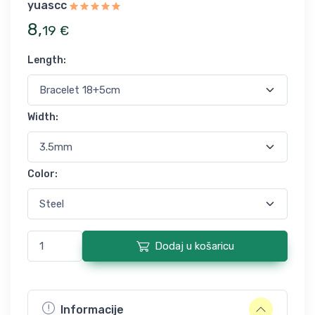
yuascc
8
,
19
€
Length
:
Width
:
Color
:
Dodaj u košaricu
Informacije