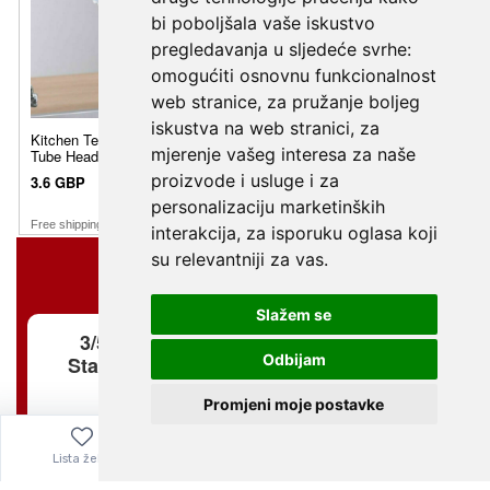
bi poboljšala vaše iskustvo
pregledavanja u sljedeće svrhe:
omogućiti osnovnu funkcionalnost
web stranice
,
za pružanje boljeg
iskustva na web stranici
,
za
mjerenje vašeg interesa za naše
proizvode i usluge i za
personalizaciju marketinških
interakcija
,
za isporuku oglasa koji
su relevantniji za vas
.
Slažem se
Odbijam
Promjeni moje postavke
Lista želja
Izbornik
0,00
€