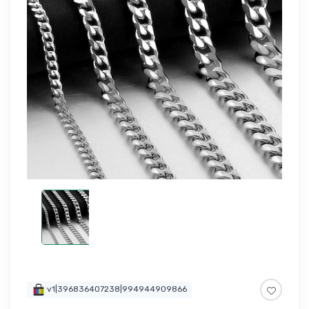
v1|396836407238|994944909866