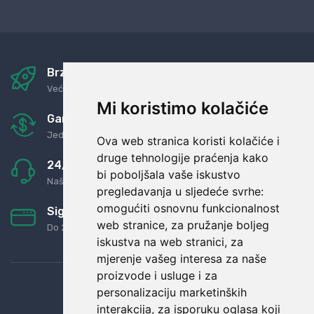
Brza i sigurna dostava
Već za nekoliko dana kod vas
Mi koristimo kolačiće
Garancija u povrat novaca
Jednostavno pravilo: Roba za novac
Ova web stranica koristi kolačiće i
druge tehnologije praćenja kako
24/7 odlična podrška
bi poboljšala vaše iskustvo
Naši agenti uvijek na raspolaganju
pregledavanja u sljedeće svrhe:
omogućiti osnovnu funkcionalnost
Sigurno obročno plaćanje
web stranice
,
za pružanje boljeg
Do 24 rata bez kamata
iskustva na web stranici
,
za
mjerenje vašeg interesa za naše
proizvode i usluge i za
personalizaciju marketinških
interakcija
,
za isporuku oglasa koji