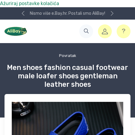
Ažuriraj postavke kolačića
Nismo više e.Bay.hr. Postali smo AliBay!
Povratak
Men shoes fashion casual footwear
male loafer shoes gentleman
leather shoes