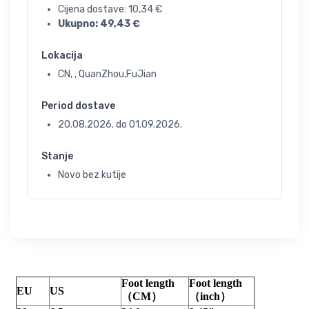
Cijena dostave:
10,34
€
Ukupno:
49,43
€
Lokacija
CN, , QuanZhou,FuJian
Period dostave
20.08.2026.
do
01.09.2026.
Stanje
Novo bez kutije