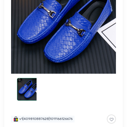
v1|409810887628|1011166126676