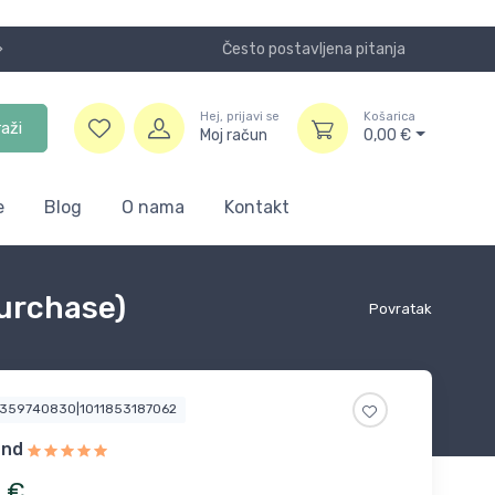
Često postavljena pitanja
Koristite
Hej, prijavi se
Košarica
raži
Moj račun
0,00
€
e
Blog
O nama
Kontakt
Purchase)
Povratak
0359740830|1011853187062
und
7
€