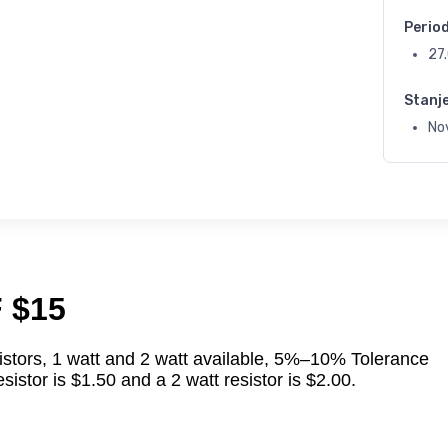
Perio
27
Stanj
No