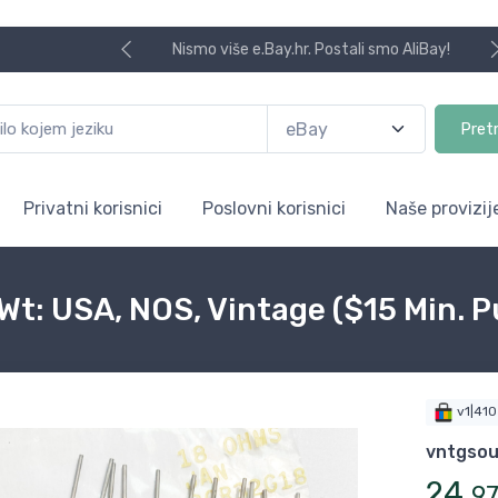
Nismo više e.Bay.hr. Postali smo AliBay!
Pret
Privatni korisnici
Poslovni korisnici
Naše provizij
Wt: USA, NOS, Vintage ($15 Min. 
v1|41
vntgso
24
,
9