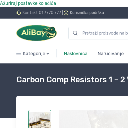
Ažuriraj postavke kolačića
do 24 rate bez kamata
Kontakt
01 7770 777
|
Korisnička podrška
Kategorije
Naslovnica
Naručivanje
Carbon Comp Resistors 1 – 2 