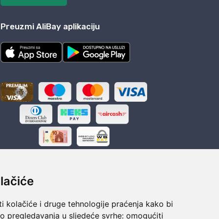
Preuzmi AliBay aplikaciju
lačiće
i kolačiće i druge tehnologije praćenja kako bi
ka
Sigurno obročno plaćanje
vo pregledavanja u sljedeće svrhe:
omogućiti
polaganju
Do 24 rata bez kamata