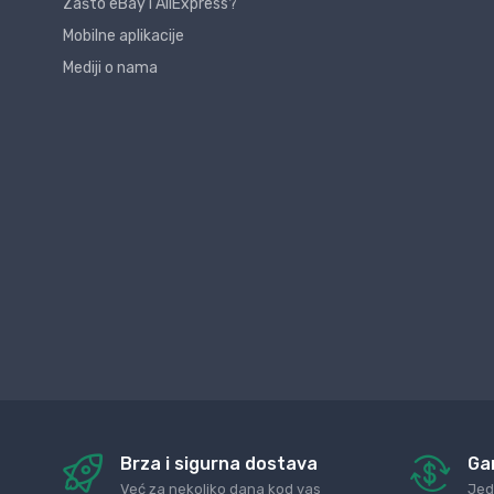
Zašto eBay i AliExpress?
Mobilne aplikacije
Mediji o nama
Brza i sigurna dostava
Ga
Već za nekoliko dana kod vas
Jed