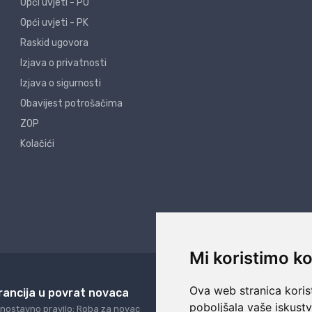
Opći uvjeti - PO
Opći uvjeti - PK
Raskid ugovora
Izjava o privatnosti
Izjava o sigurnosti
Obavijest potrošačima
ZOP
Kolačići
Mi koristimo ko
Ova web stranica korist
rancija u povrat novaca
24/7 odlična podrš
poboljšala vaše iskust
nostavno pravilo: Roba za novac
Naši agenti uvijek na ras