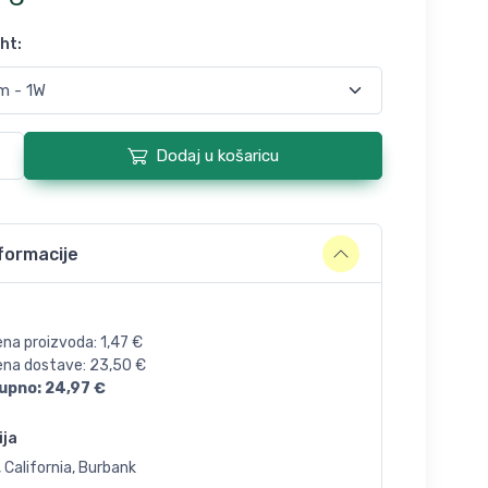
ght
:
Dodaj u košaricu
formacije
ena proizvoda:
1,47
€
jena dostave:
23,50
€
upno:
24,97
€
ija
 California, Burbank