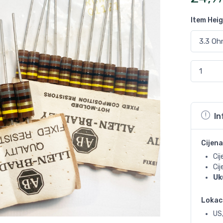
Item Hei
In
Cijena
Cij
Ci
Uk
Lokac
US,