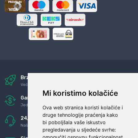
Brza i sigurna dostava
Već za nekoliko dana kod vas
Mi koristimo kolačiće
Garancija u povrat novaca
Jednostavno pravilo: Roba za novac
Ova web stranica koristi kolačiće i
druge tehnologije praćenja kako
24/7 odlična podrška
bi poboljšala vaše iskustvo
Naši agenti uvijek na raspolaganju
pregledavanja u sljedeće svrhe:
omogućiti osnovnu funkcionalnost