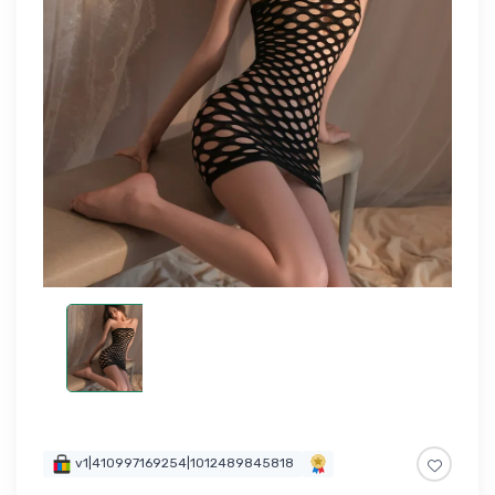
v1|410997169254|1012489845818