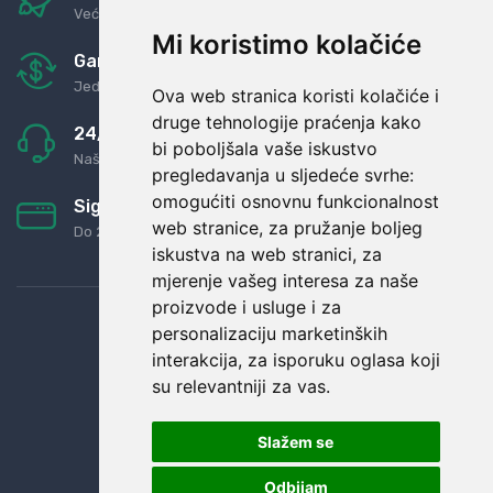
Već za nekoliko dana kod vas
Mi koristimo kolačiće
Garancija u povrat novaca
Jednostavno pravilo: Roba za novac
Ova web stranica koristi kolačiće i
druge tehnologije praćenja kako
24/7 odlična podrška
bi poboljšala vaše iskustvo
Naši agenti uvijek na raspolaganju
pregledavanja u sljedeće svrhe:
omogućiti osnovnu funkcionalnost
Sigurno obročno plaćanje
web stranice
,
za pružanje boljeg
Do 24 rata bez kamata
iskustva na web stranici
,
za
mjerenje vašeg interesa za naše
proizvode i usluge i za
personalizaciju marketinških
interakcija
,
za isporuku oglasa koji
su relevantniji za vas
.
Slažem se
Odbijam