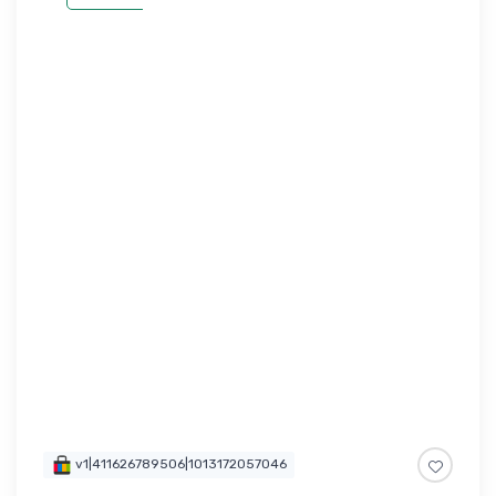
v1|411626789506|1013172057046