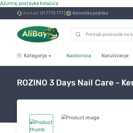
Ažuriraj postavke kolačića
do 24 rate bez kamata
Kontakt
01 7770 777
|
Korisnička podrška
Kategorije
Naslovnica
Naručivanje
ROZINO 3 Days Nail Care - Ke