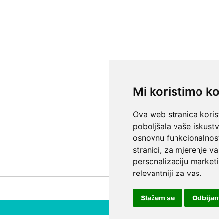
Mi koristimo ko
Ova web stranica korist
poboljšala vaše iskust
osnovnu funkcionalnos
stranici
,
za mjerenje va
personalizaciju marketi
relevantniji za vas
.
Slažem se
Odbija