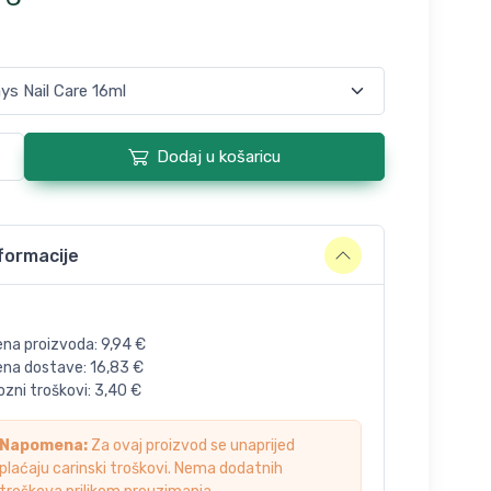
Dodaj u košaricu
formacije
ena proizvoda:
9,94
€
jena dostave:
16,83
€
zni troškovi:
3,40
€
Napomena:
Za ovaj proizvod se unaprijed
plaćaju carinski troškovi. Nema dodatnih