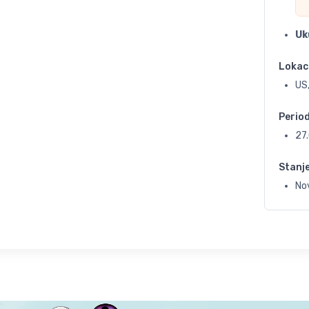
Uk
Lokac
US
Perio
27
Stanj
No