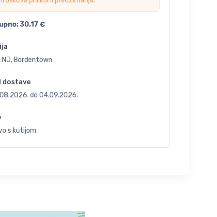
troškova prilikom preuzimanja.
upno:
30,17
€
ija
, NJ, Bordentown
d dostave
.08.2026.
do
04.09.2026.
e
vo s kutijom