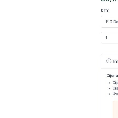
QTY
:
In
Cijena
Cij
Ci
Uvo