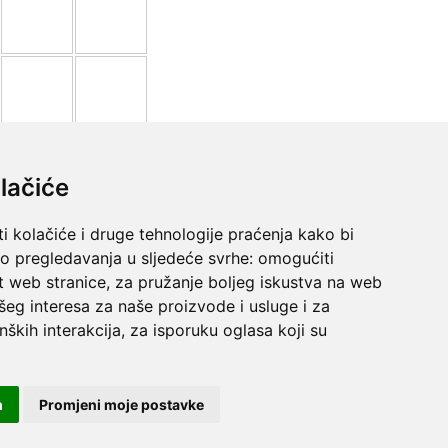
lačiće
i kolačiće i druge tehnologije praćenja kako bi
vo pregledavanja u sljedeće svrhe:
omogućiti
t web stranice
,
za pružanje boljeg iskustva na web
šeg interesa za naše proizvode i usluge i za
nških interakcija
,
za isporuku oglasa koji su
m
Promjeni moje postavke