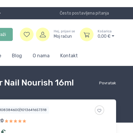
Često postavljena pitanja
Koristite
Hej, prijavi se
Košarica
raži
Moj račun
0,00
€
e
Blog
O nama
Kontakt
r Nail Nourish 16ml
Povratak
2108384600|1013641657318
20
€