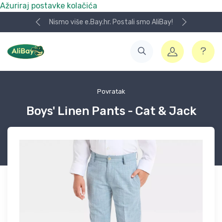
Ažuriraj postavke kolačića
Nismo više e.Bay.hr. Postali smo AliBay!
Povratak
Boys' Linen Pants - Cat & Jack