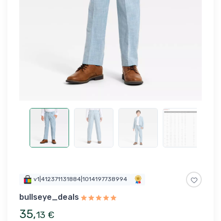
v1|412371131884|1014197738994
bullseye_deals
35
,
13
€