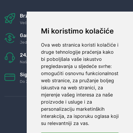
Brza i sigurna dostava
Već za nekoliko dana kod vas
Mi koristimo kolačiće
Garancija u povrat novaca
Jednostavno pravilo: Roba za novac
Ova web stranica koristi kolačiće i
druge tehnologije praćenja kako
24/7 odlična podrška
bi poboljšala vaše iskustvo
Naši agenti uvijek na raspolaganju
pregledavanja u sljedeće svrhe:
omogućiti osnovnu funkcionalnost
Sigurno obročno plaćanje
web stranice
,
za pružanje boljeg
Do 24 rata bez kamata
iskustva na web stranici
,
za
mjerenje vašeg interesa za naše
proizvode i usluge i za
personalizaciju marketinških
interakcija
,
za isporuku oglasa koji
su relevantniji za vas
.