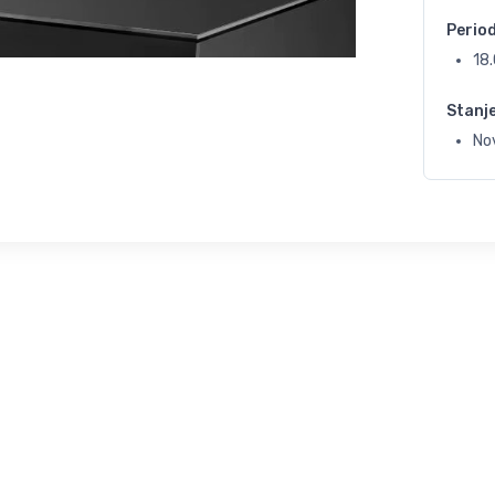
Perio
18
Stanj
No