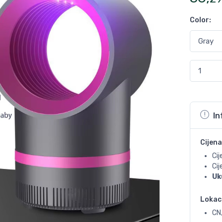
Color
:
In
Cijena
Cij
Ci
Uk
Lokac
CN