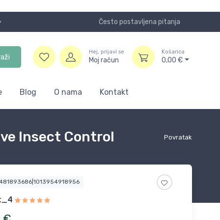
Često postavljena pitanja
Koristite
Hej, prijavi se
Košarica
raži
Moj račun
0,00
€
e
Blog
O nama
Kontakt
ive Insect Control
Povratak
2481893686|1013954918956
t_4
9
€