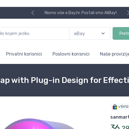
Nismo više e.Bay.hr. Postali smo AliBay!
Pret
Privatni korisnici
Poslovni korisnici
Naše provizij
ap with Plug-in Design for Effect
v1|41
sanmar
36
,
2