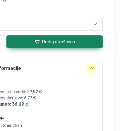
Dodaj u košaricu
formacije
ena proizvoda:
29,52
€
jena dostave:
6,77
€
upno:
36,29
€
ija
, , Shenzhen