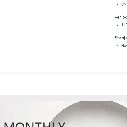
CN
Perio
11
Stanj
No