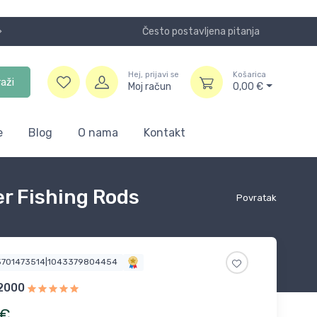
Često postavljena pitanja
Koristite
Hej, prijavi se
Košarica
raži
Moj račun
0,00
€
e
Blog
O nama
Kontakt
er Fishing Rods
Povratak
5701473514|1043379804454
e2000
€