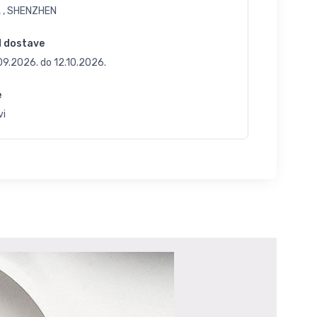
, , SHENZHEN
d dostave
.09.2026.
do
12.10.2026.
e
vi