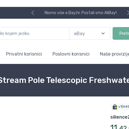
Nismo više e.Bay.hr. Postali smo AliBay!
Pret
Privatni korisnici
Poslovni korisnici
Naše provizij
 Stream Pole Telescopic Freshwat
v1|44
silienc
11
,
42