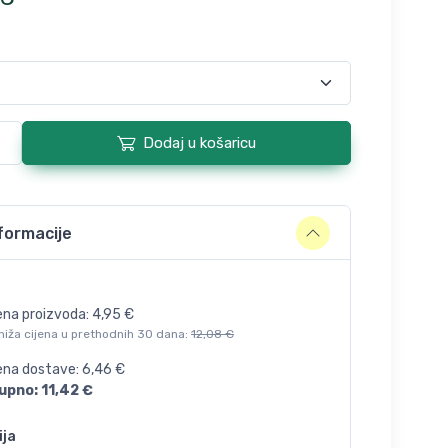
Dodaj u košaricu
formacije
ena proizvoda:
4,95
€
niža cijena u prethodnih 30 dana:
12,08
€
jena dostave:
6,46
€
upno:
11,42
€
ija