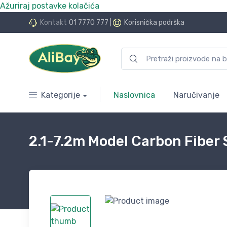
Ažuriraj postavke kolačića
do 24 rate bez kamata
Kontakt
01 7770 777
|
Korisnička podrška
Kategorije
Naslovnica
Naručivanje
2.1-7.2m Model Carbon Fiber