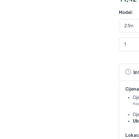
Model
:
In
Cijena
Cij
Naj
Ci
Uk
Lokac