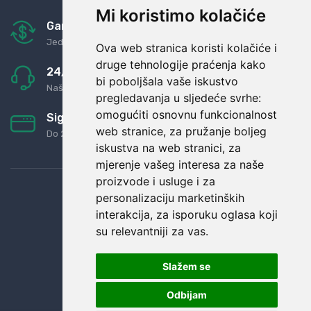
Mi koristimo kolačiće
Garancija u povrat novaca
Jednostavno pravilo: Roba za novac
Ova web stranica koristi kolačiće i
druge tehnologije praćenja kako
24/7 odlična podrška
bi poboljšala vaše iskustvo
Naši agenti uvijek na raspolaganju
pregledavanja u sljedeće svrhe:
omogućiti osnovnu funkcionalnost
Sigurno obročno plaćanje
web stranice
,
za pružanje boljeg
Do 24 rata bez kamata
iskustva na web stranici
,
za
mjerenje vašeg interesa za naše
proizvode i usluge i za
personalizaciju marketinških
interakcija
,
za isporuku oglasa koji
su relevantniji za vas
.
Slažem se
Odbijam