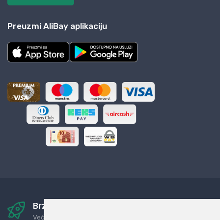
Preuzmi AliBay aplikaciju
Brza i sigurna dostava
Već za nekoliko dana kod vas