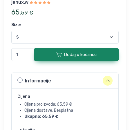
jenux.w
65
,
59
€
Size
:
Dodaj u košaricu
Informacije
Cijena
Cijena proizvoda:
65,59
€
Cijena dostave: Besplatna
Ukupno:
65,59
€
Lokacija