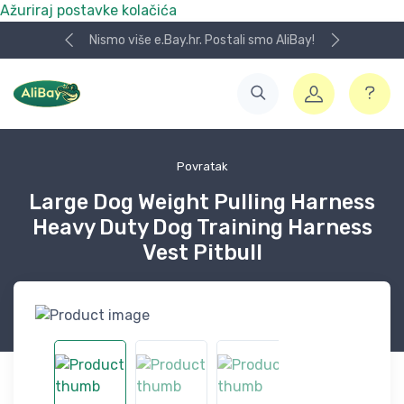
Ažuriraj postavke kolačića
Nismo više e.Bay.hr. Postali smo AliBay!
Povratak
Large Dog Weight Pulling Harness
Heavy Duty Dog Training Harness
Vest Pitbull