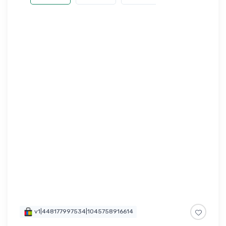
v1|448177997534|1045758916614