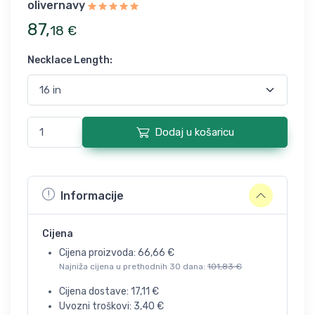
olivernavy
87
,
18
€
Necklace Length
:
Dodaj u košaricu
Informacije
Cijena
Cijena proizvoda:
66,66
€
Najniža cijena u prethodnih 30 dana:
101,83
€
Cijena dostave:
17,11
€
Uvozni troškovi:
3,40
€