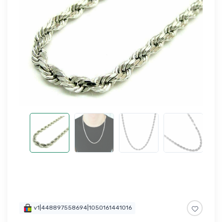
v1|448897558694|1050161441016