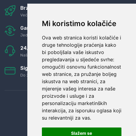
Brza i sigurna dostava
Već za nekoliko dana kod vas
Mi koristimo kolačiće
Garancija u povrat novaca
Jednostavno pravilo: Roba za novac
Ova web stranica koristi kolačiće i
druge tehnologije praćenja kako
24/7 odlična podrška
bi poboljšala vaše iskustvo
Naši agenti uvijek na raspolaganju
pregledavanja u sljedeće svrhe:
omogućiti osnovnu funkcionalnost
Sigurno obročno plaćanje
web stranice
,
za pružanje boljeg
Do 24 rata bez kamata
iskustva na web stranici
,
za
mjerenje vašeg interesa za naše
proizvode i usluge i za
personalizaciju marketinških
interakcija
,
za isporuku oglasa koji
su relevantniji za vas
.
Slažem se