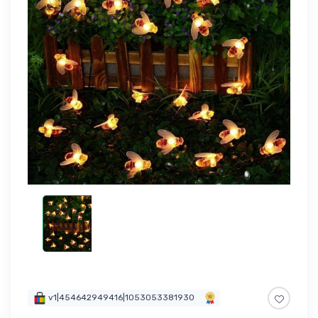
v1|454642949416|1053053381930