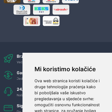
Brza i sigurna dostava
Već za nekoliko dana kod vas
Mi koristimo kolačiće
Garancija u povrat novaca
Jednostavno pravilo: Roba za novac
Ova web stranica koristi kolačiće i
druge tehnologije praćenja kako
24/7 odlična podrška
bi poboljšala vaše iskustvo
Naši agenti uvijek na raspolaganju
pregledavanja u sljedeće svrhe:
omogućiti osnovnu funkcionalnost
Sigurno obročno plaćanje
web stranice
,
za pružanje boljeg
Do 24 rata bez kamata