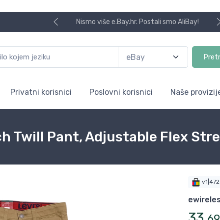
Nismo više e.Bay.hr. Postali smo AliBay!
Pret
Privatni korisnici
Poslovni korisnici
Naše provizij
ch Twill Pant, Adjustable Flex St
v1|47
ewirele
33
,
69