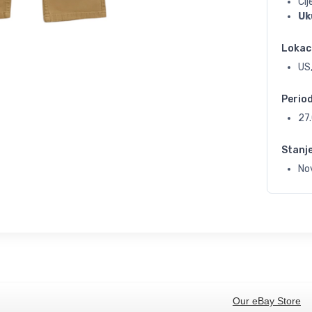
Ci
Uk
Lokac
US,
Perio
27
Stanj
No