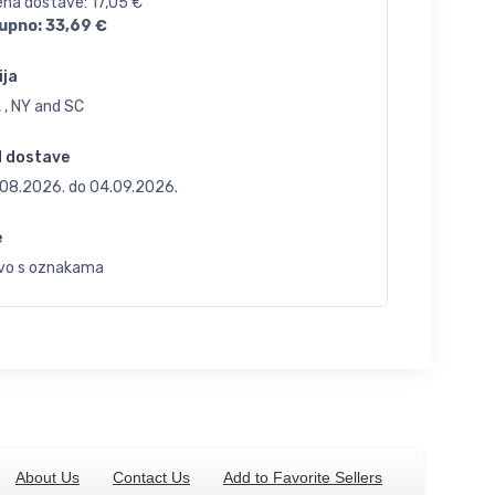
jena dostave:
17,05
€
upno:
33,69
€
ija
 , NY and SC
d dostave
.08.2026.
do
04.09.2026.
e
vo s oznakama