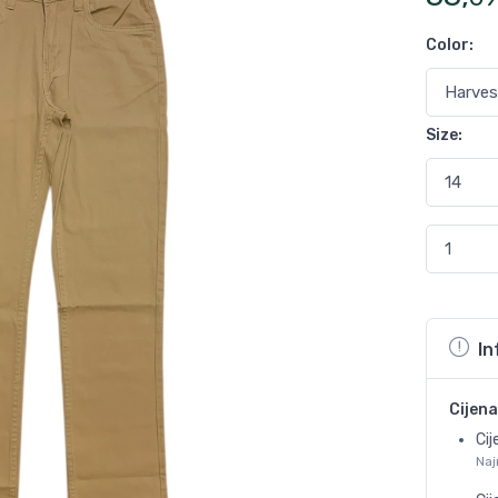
Color
:
Size
:
In
Cijena
Cij
Naj