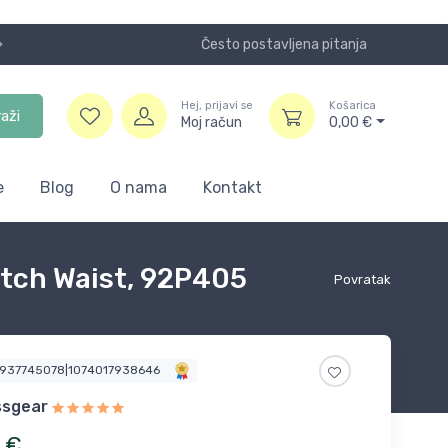
Često postavljena pitanja
Koristite
Hej, prijavi se
Košarica
raži
Moj račun
0,00
€
e
Blog
O nama
Kontakt
retch Waist, 92P405
Povratak
2937745078|1074017938646
ssgear
€