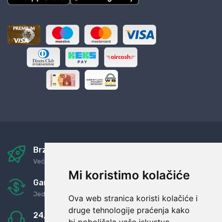
Brza i sigurna dostava
Već za nekoliko dana kod vas
Mi koristimo kolačiće
Garancija u povrat novaca
Jednostavno pravilo: Roba za novac
Ova web stranica koristi kolačiće i
druge tehnologije praćenja kako
24/7 odlična podrška