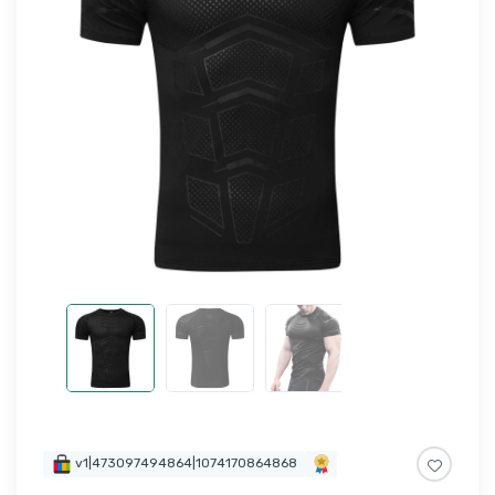
v1|473097494864|1074170864868