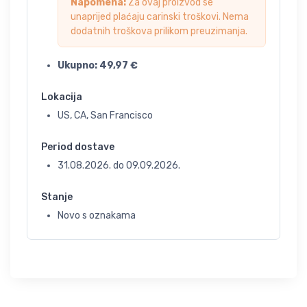
Napomena:
Za ovaj proizvod se
unaprijed plaćaju carinski troškovi. Nema
dodatnih troškova prilikom preuzimanja.
Ukupno:
49,97
€
Lokacija
US, CA, San Francisco
Period dostave
31.08.2026.
do
09.09.2026.
Stanje
Novo s oznakama