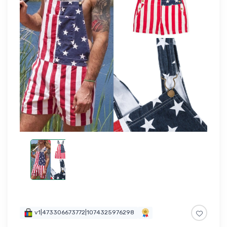
v1|473306673772|1074325976298