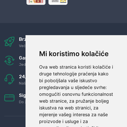
Brza i sigurna dostava
Već za nekoliko dana kod vas
Mi koristimo kolačiće
Garancija u povrat novaca
Jednostavno pravilo: Roba za novac
Ova web stranica koristi kolačiće i
druge tehnologije praćenja kako
24/7 odlična podrška
bi poboljšala vaše iskustvo
Naši agenti uvijek na raspolaganju
pregledavanja u sljedeće svrhe:
omogućiti osnovnu funkcionalnost
Sigurno obročno plaćanje
web stranice
,
za pružanje boljeg
Do 24 rata bez kamata
iskustva na web stranici
,
za
mjerenje vašeg interesa za naše
proizvode i usluge i za