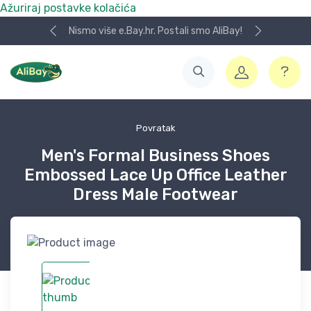
Ažuriraj postavke kolačića
Nismo više e.Bay.hr. Postali smo AliBay!
Povratak
Men's Formal Business Shoes
Embossed Lace Up Office Leather
Dress Male Footwear