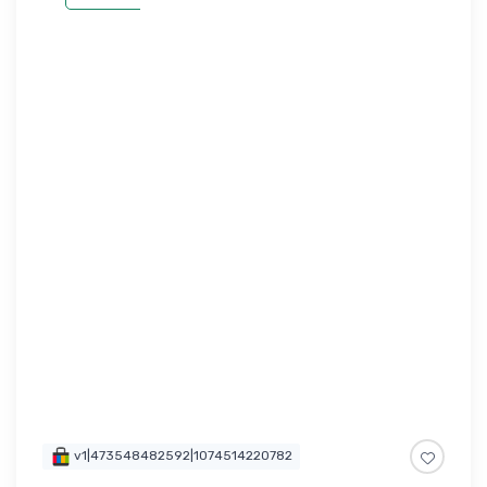
v1|473548482592|1074514220782