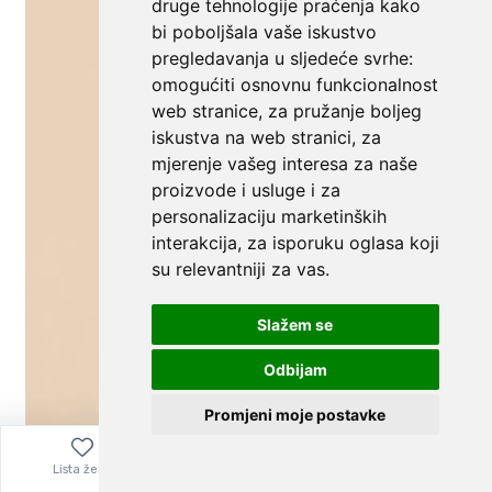
druge tehnologije praćenja kako
bi poboljšala vaše iskustvo
pregledavanja u sljedeće svrhe:
omogućiti osnovnu funkcionalnost
web stranice
,
za pružanje boljeg
iskustva na web stranici
,
za
mjerenje vašeg interesa za naše
proizvode i usluge i za
personalizaciju marketinških
interakcija
,
za isporuku oglasa koji
su relevantniji za vas
.
Slažem se
Odbijam
Promjeni moje postavke
Lista želja
Izbornik
0,00
€