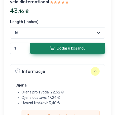
yeididinternational
43
,
16
€
Length (inches)
:
Dodaj u košaricu
Informacije
Cijena
Cijena proizvoda:
22,52
€
Cijena dostave:
17,24
€
Uvozni troškovi:
3,40
€