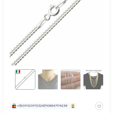
v1|509323972324|1108847174238