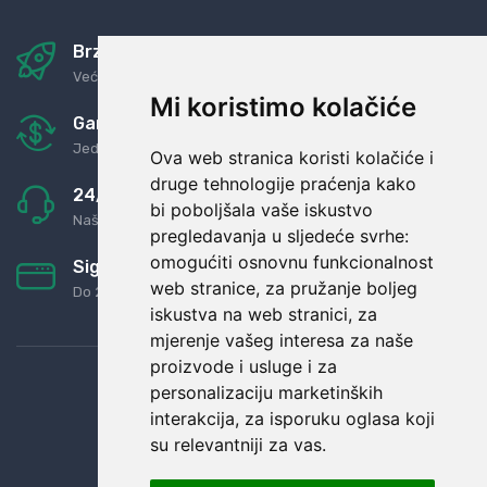
Brza i sigurna dostava
Već za nekoliko dana kod vas
Mi koristimo kolačiće
Garancija u povrat novaca
Jednostavno pravilo: Roba za novac
Ova web stranica koristi kolačiće i
druge tehnologije praćenja kako
24/7 odlična podrška
bi poboljšala vaše iskustvo
Naši agenti uvijek na raspolaganju
pregledavanja u sljedeće svrhe:
omogućiti osnovnu funkcionalnost
Sigurno obročno plaćanje
web stranice
,
za pružanje boljeg
Do 24 rata bez kamata
iskustva na web stranici
,
za
mjerenje vašeg interesa za naše
proizvode i usluge i za
personalizaciju marketinških
interakcija
,
za isporuku oglasa koji
su relevantniji za vas
.