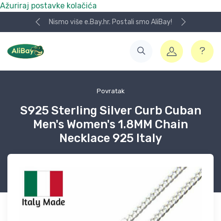
Ažuriraj postavke kolačića
Nismo više e.Bay.hr. Postali smo AliBay!
Povratak
S925 Sterling Silver Curb Cuban
Men's Women's 1.8MM Chain
Necklace 925 Italy