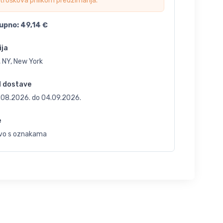
troškova prilikom preuzimanja.
upno:
49,14
€
ija
 NY, New York
d dostave
.08.2026.
do
04.09.2026.
e
vo s oznakama