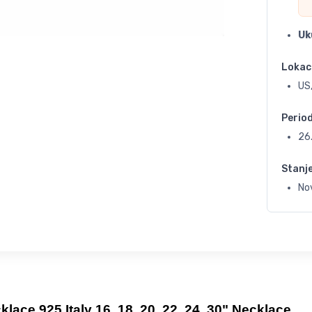
Uk
Lokac
US,
Perio
26
Stanj
No