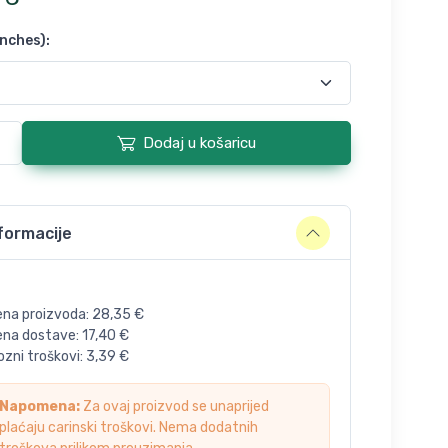
inches)
:
Dodaj u košaricu
formacije
ena proizvoda:
28,35
€
jena dostave:
17,40
€
zni troškovi:
3,39
€
Napomena:
Za ovaj proizvod se unaprijed
plaćaju carinski troškovi. Nema dodatnih