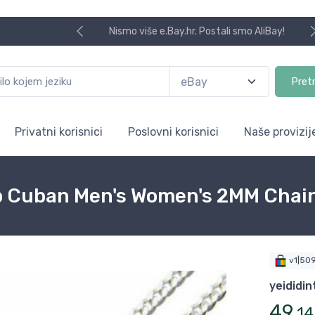
Nismo više e.Bay.hr. Postali smo AliBay!
Pret
Privatni korisnici
Poslovni korisnici
Naše provizij
rb Cuban Men's Women's 2MM Chain
v1|50
yeididin
49
,
14