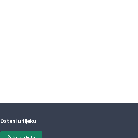
Ostani u tijeku
Želim na listu