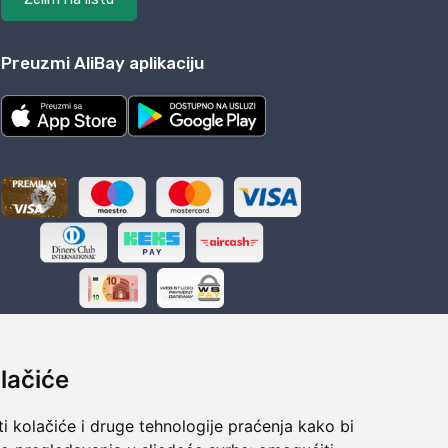
Preuzmi AliBay aplikaciju
lačiće
i kolačiće i druge tehnologije praćenja kako bi
ka
Sigurno obročno plaćanje