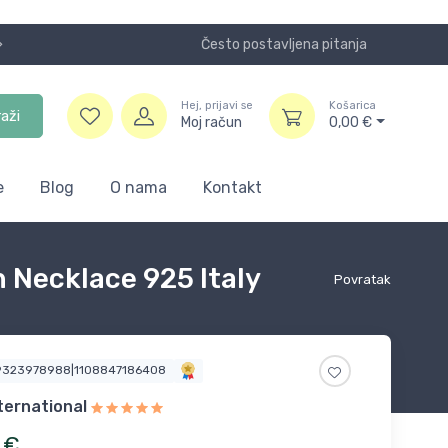
Često postavljena pitanja
Koristite
Hej, prijavi se
Košarica
raži
Moj račun
0,00
€
e
Blog
O nama
Kontakt
 Necklace 925 Italy
Povratak
9323978988|1108847186408
ternational
€