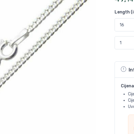
Length (
In
Cijena
Cij
Ci
Uvo