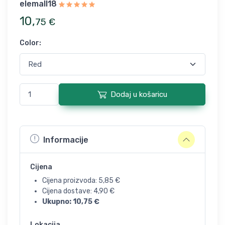
elemall18
10
,
75
€
Color
:
Dodaj u košaricu
Informacije
Cijena
Cijena proizvoda:
5,85
€
Cijena dostave:
4,90
€
Ukupno:
10,75
€
Lokacija