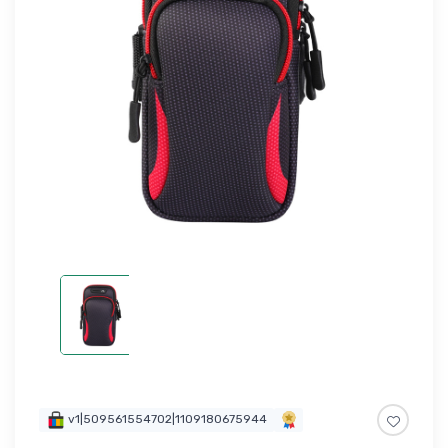
v1|509561554702|1109180675944