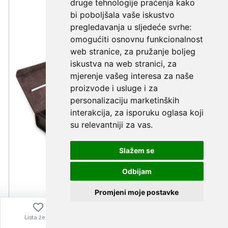
druge tehnologije praćenja kako
bi poboljšala vaše iskustvo
pregledavanja u sljedeće svrhe:
omogućiti osnovnu funkcionalnost
web stranice
,
za pružanje boljeg
iskustva na web stranici
,
za
mjerenje vašeg interesa za naše
proizvode i usluge i za
personalizaciju marketinških
interakcija
,
za isporuku oglasa koji
su relevantniji za vas
.
Slažem se
Odbijam
Promjeni moje postavke
Lista želja
Izbornik
0,00
€