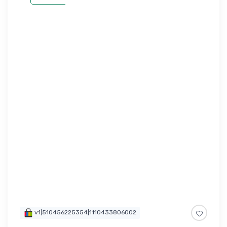
v1|510456225354|1110433806002