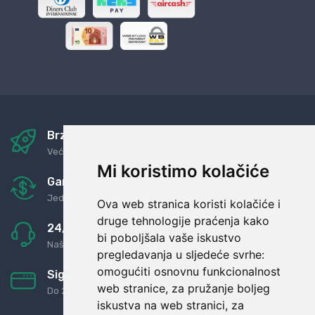
Brza i sigurna dostava
Već za nekoliko dana kod vas
Mi koristimo kolačiće
Garancija u povrat novaca
Jednostavno pravilo: Roba za novac
Ova web stranica koristi kolačiće i
druge tehnologije praćenja kako
24/7 odlična podrška
bi poboljšala vaše iskustvo
Naši agenti uvijek na raspolaganju
pregledavanja u sljedeće svrhe:
omogućiti osnovnu funkcionalnost
Sigurno obročno plaćanje
web stranice
,
za pružanje boljeg
Do 24 rata bez kamata
iskustva na web stranici
,
za