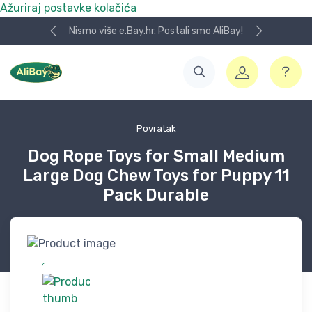
Ažuriraj postavke kolačića
Nismo više e.Bay.hr. Postali smo AliBay!
Povratak
Dog Rope Toys for Small Medium
Large Dog Chew Toys for Puppy 11
Pack Durable