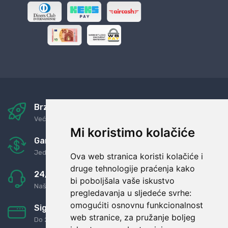
Brza i sigurna dostava
Već za nekoliko dana kod vas
Mi koristimo kolačiće
Garancija u povrat novaca
Jednostavno pravilo: Roba za novac
Ova web stranica koristi kolačiće i
druge tehnologije praćenja kako
24/7 odlična podrška
bi poboljšala vaše iskustvo
Naši agenti uvijek na raspolaganju
pregledavanja u sljedeće svrhe:
omogućiti osnovnu funkcionalnost
Sigurno obročno plaćanje
web stranice
,
za pružanje boljeg
Do 24 rata bez kamata