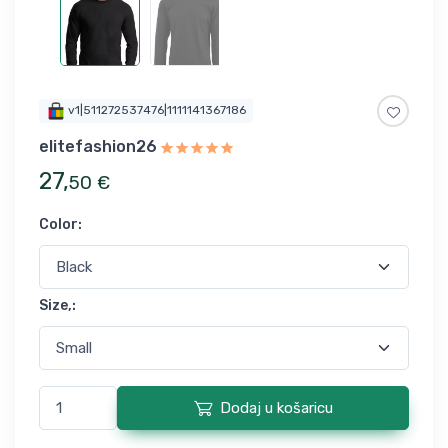
v1|511272537476|1111141367186
elitefashion26
27
,
50
€
Color
:
Size,
:
Dodaj u košaricu