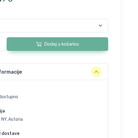
Dodaj u košaricu
formacije
dostupno
ija
 NY, Astoria
d dostave