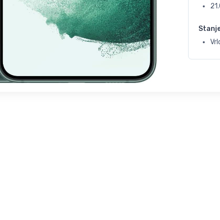
21
Stanj
Vrl