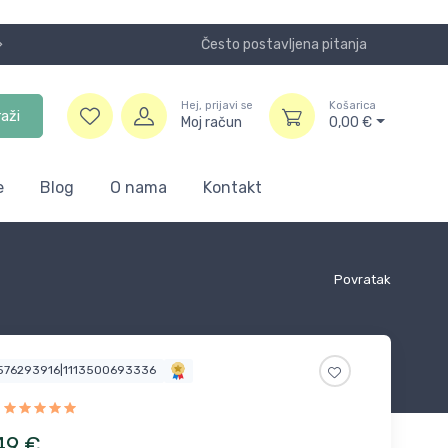
Često postavljena pitanja
Koristite
Hej, prijavi se
Košarica
raži
Moj račun
0,00
€
e
Blog
O nama
Kontakt
Povratak
1576293916|1113500693336
49
€