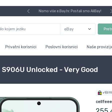
Nismo više e.Bay.hr. Postali smo AliBay!
Pret
Privatni korisnici
Poslovni korisnici
Naše provizij
 S906U Unlocked - Very Good
v1|51
cellfeee
255
,