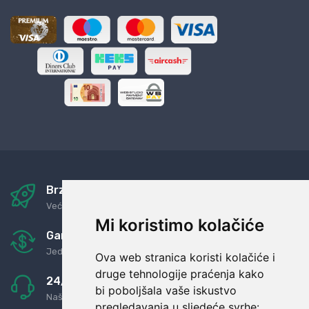
Brza i sigurna dostava
Već za nekoliko dana kod vas
Mi koristimo kolačiće
Garancija u povrat novaca
Jednostavno pravilo: Roba za novac
Ova web stranica koristi kolačiće i
druge tehnologije praćenja kako
24/7 odlična podrška
bi poboljšala vaše iskustvo
Naši agenti uvijek na raspolaganju
pregledavanja u sljedeće svrhe: