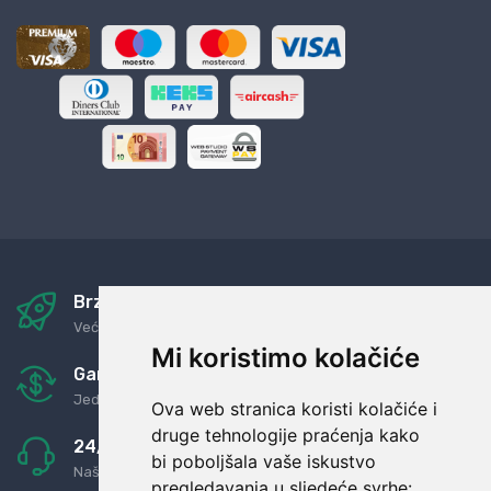
Brza i sigurna dostava
Već za nekoliko dana kod vas
Mi koristimo kolačiće
Garancija u povrat novaca
Jednostavno pravilo: Roba za novac
Ova web stranica koristi kolačiće i
druge tehnologije praćenja kako
24/7 odlična podrška
bi poboljšala vaše iskustvo
Naši agenti uvijek na raspolaganju
pregledavanja u sljedeće svrhe: