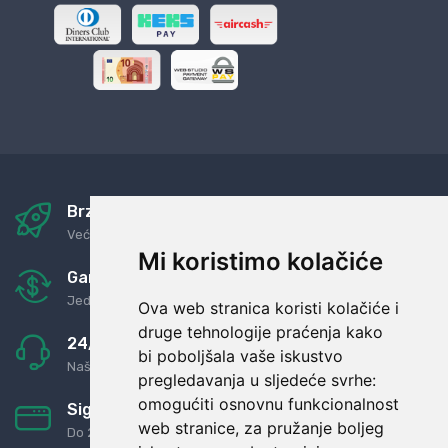
Brza i sigurna dostava
Već za nekoliko dana kod vas
Mi koristimo kolačiće
Garancija u povrat novaca
Jednostavno pravilo: Roba za novac
Ova web stranica koristi kolačiće i
druge tehnologije praćenja kako
24/7 odlična podrška
bi poboljšala vaše iskustvo
Naši agenti uvijek na raspolaganju
pregledavanja u sljedeće svrhe:
omogućiti osnovnu funkcionalnost
Sigurno obročno plaćanje
web stranice
,
za pružanje boljeg
Do 24 rata bez kamata