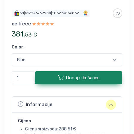
v1|512946769984|1113273856832
cellfeee
381
,
53
€
Color
:
Dodaj u košaricu
Informacije
Cijena
Cijena proizvoda:
288,51
€