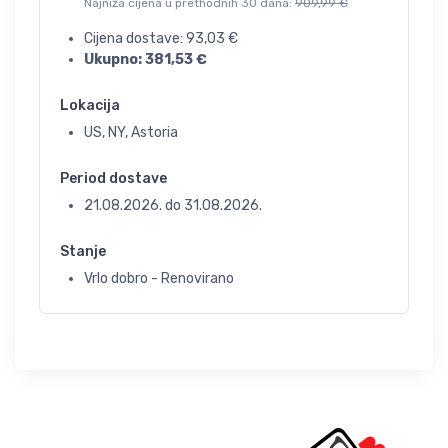
Najniža cijena u prethodnih 30 dana:
909,99
€
Cijena dostave:
93,03
€
Ukupno:
381,53
€
Lokacija
US, NY, Astoria
Period dostave
21.08.2026.
do
31.08.2026.
Stanje
Vrlo dobro - Renovirano