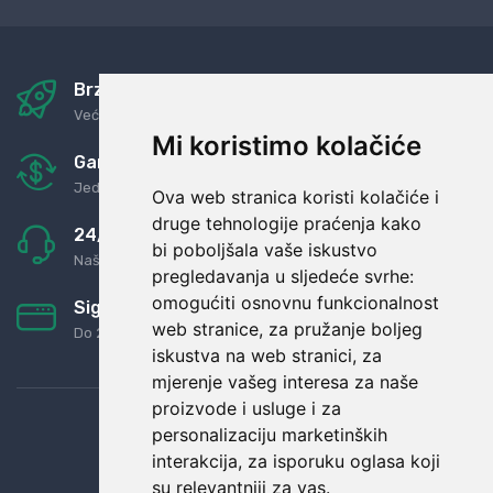
Brza i sigurna dostava
Već za nekoliko dana kod vas
Mi koristimo kolačiće
Garancija u povrat novaca
Jednostavno pravilo: Roba za novac
Ova web stranica koristi kolačiće i
druge tehnologije praćenja kako
24/7 odlična podrška
bi poboljšala vaše iskustvo
Naši agenti uvijek na raspolaganju
pregledavanja u sljedeće svrhe:
omogućiti osnovnu funkcionalnost
Sigurno obročno plaćanje
web stranice
,
za pružanje boljeg
Do 24 rata bez kamata
iskustva na web stranici
,
za
mjerenje vašeg interesa za naše
proizvode i usluge i za
personalizaciju marketinških
interakcija
,
za isporuku oglasa koji
su relevantniji za vas
.