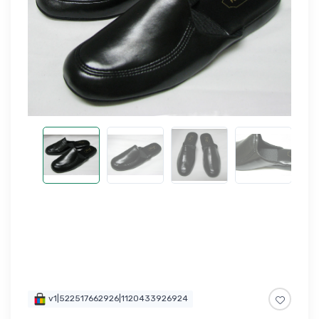
v1|522517662926|1120433926924