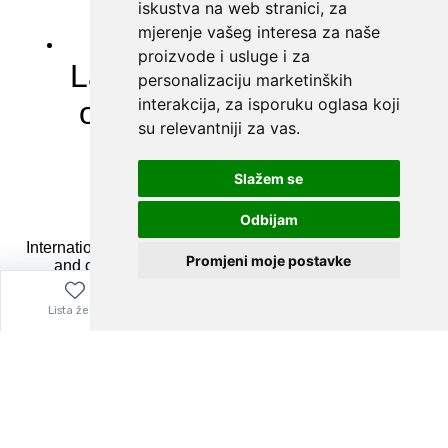
iskustva na web stranici
,
za
mjerenje vašeg interesa za naše
proizvode i usluge i za
personalizaciju marketinških
interakcija
,
za isporuku oglasa koji
su relevantniji za vas
.
Slažem se
Odbijam
Promjeni moje postavke
Lista želja
Izbornik
0,00
€