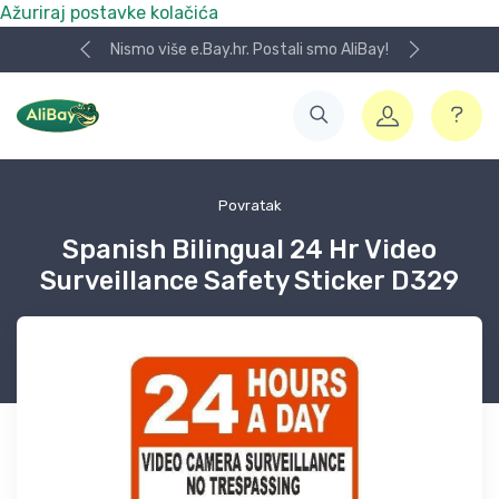
Ažuriraj postavke kolačića
Nismo više e.Bay.hr. Postali smo AliBay!
Povratak
Spanish Bilingual 24 Hr Video
Surveillance Safety Sticker D329