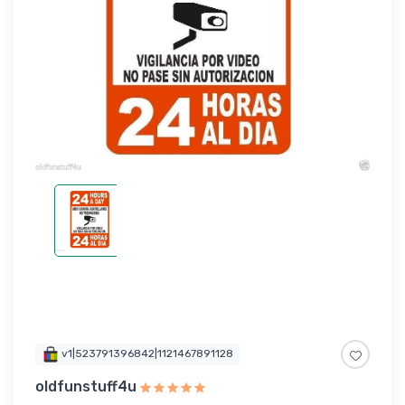
v1|523791396842|1121467891128
oldfunstuff4u