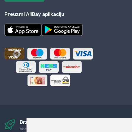
Preuzmi AliBay aplikaciju
Brza i sigurna dostava
Već za nekoliko dana kod vas