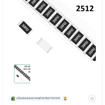
v1|528645657616|1127827729216