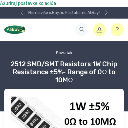
Ažuriraj postavke kolačića
Nismo više e.Bay.hr. Postali smo AliBay!
Povratak
2512 SMD/SMT Resistors 1W Chip
Resistance ±5%- Range of 0Ω to
10MΩ