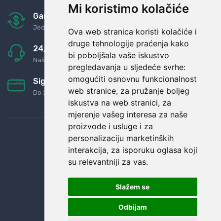
Mi koristimo kolačiće
Garancija u povrat novaca
Jednostavno pravilo: Roba za novac
Ova web stranica koristi kolačiće i
druge tehnologije praćenja kako
24/7 odlična podrška
bi poboljšala vaše iskustvo
Naši agenti uvijek na raspolaganju
pregledavanja u sljedeće svrhe:
omogućiti osnovnu funkcionalnost
Sigurno obročno plaćanje
web stranice
,
za pružanje boljeg
Do 24 rata bez kamata
iskustva na web stranici
,
za
mjerenje vašeg interesa za naše
proizvode i usluge i za
personalizaciju marketinških
interakcija
,
za isporuku oglasa koji
su relevantniji za vas
.
Slažem se
Odbijam