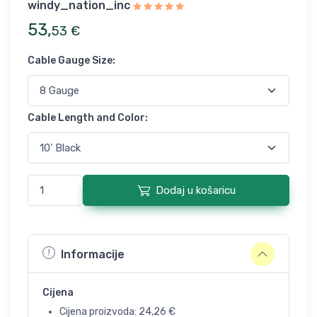
windy_nation_inc
53
,
53
€
Cable Gauge Size
:
Cable Length and Color
:
Dodaj u košaricu
Informacije
Cijena
Cijena proizvoda:
24,26
€