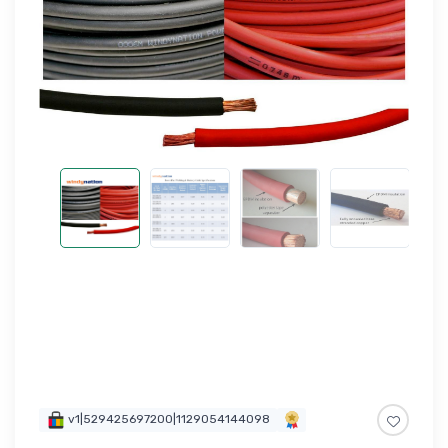
v1|529425697200|1129054144098