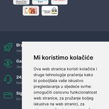
Brza i sigurna dostava
Već za nekoliko dana kod vas
Mi koristimo kolačiće
Garancija u povrat novaca
Jednostavno pravilo: Roba za novac
Ova web stranica koristi kolačiće i
druge tehnologije praćenja kako
24/7 odlična podrška
bi poboljšala vaše iskustvo
Naši agenti uvijek na raspolaganju
pregledavanja u sljedeće svrhe:
omogućiti osnovnu funkcionalnost
Sigurno obročno plaćanje
web stranice
,
za pružanje boljeg
Do 24 rata bez kamata
iskustva na web stranici
,
za