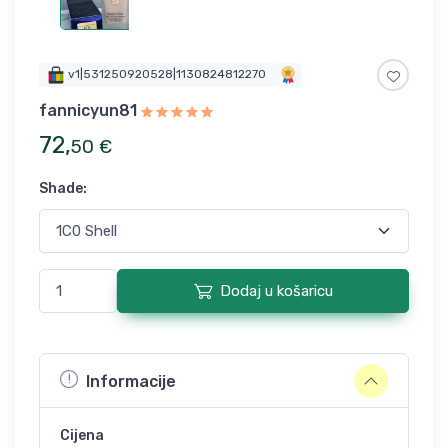
v1|531250920528|1130824812270
fannicyun81
72
,
50
€
Shade
:
Dodaj u košaricu
Informacije
Cijena