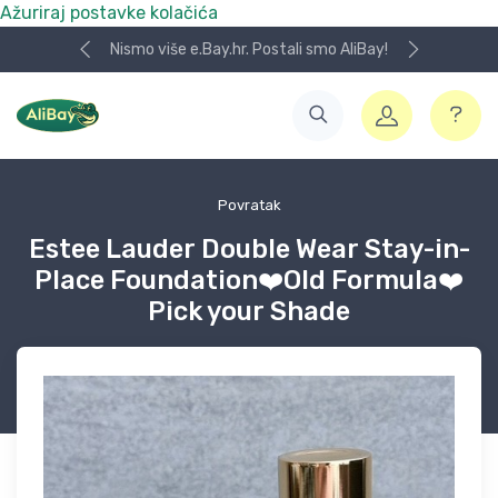
Ažuriraj postavke kolačića
Nismo više e.Bay.hr. Postali smo AliBay!
Povratak
Estee Lauder Double Wear Stay-in-
Place Foundation❤️Old Formula❤️
Pick your Shade