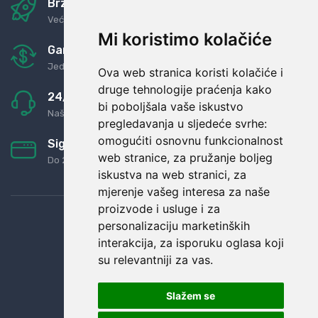
Brza i sigurna dostava
Već za nekoliko dana kod vas
Mi koristimo kolačiće
Garancija u povrat novaca
Jednostavno pravilo: Roba za novac
Ova web stranica koristi kolačiće i
druge tehnologije praćenja kako
24/7 odlična podrška
bi poboljšala vaše iskustvo
Naši agenti uvijek na raspolaganju
pregledavanja u sljedeće svrhe:
omogućiti osnovnu funkcionalnost
Sigurno obročno plaćanje
web stranice
,
za pružanje boljeg
Do 24 rata bez kamata
iskustva na web stranici
,
za
mjerenje vašeg interesa za naše
proizvode i usluge i za
personalizaciju marketinških
interakcija
,
za isporuku oglasa koji
su relevantniji za vas
.
Slažem se