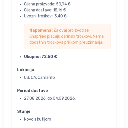
Cijena proizvoda:
50,94
€
Cijena dostave:
18,16
€
Uvozni troškovi:
3,40
€
Napomena:
Za ovaj proizvod se
unaprijed plaćaju carinski troškovi. Nema
dodatnih troškova prilikom preuzimanja.
Ukupno:
72,50
€
Lokacija
US, CA, Camarillo
Period dostave
27.08.2026.
do
04.09.2026.
Stanje
Novo s kutijom