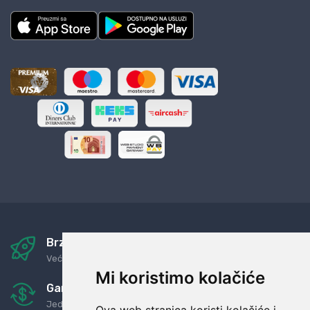
Brza i sigurna dostava
Već za nekoliko dana kod vas
Mi koristimo kolačiće
Garancija u povrat novaca
Jednostavno pravilo: Roba za novac