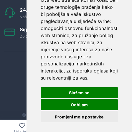
Ova web stranica koristi kolačiće i
druge tehnologije praćenja kako
24/7 odlična podrška
bi poboljšala vaše iskustvo
Naši agenti uvijek na raspolaganju
pregledavanja u sljedeće svrhe:
omogućiti osnovnu funkcionalnost
Sigurno obročno plaćanje
web stranice
,
za pružanje boljeg
Do 24 rata bez kamata
iskustva na web stranici
,
za
mjerenje vašeg interesa za naše
proizvode i usluge i za
personalizaciju marketinških
interakcija
,
za isporuku oglasa koji
su relevantniji za vas
.
Slažem se
Odbijam
© Sva prava zadržana.
Dopi grupa d.o.o.
Promjeni moje postavke
Lista želja
Izbornik
0,00
€