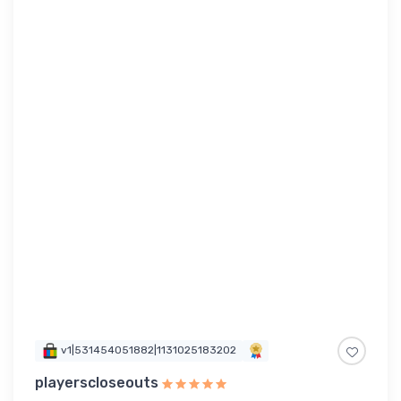
v1|531454051882|1131025183202
playerscloseouts