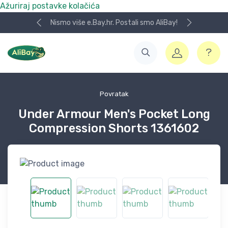
Ažuriraj postavke kolačića
Nismo više e.Bay.hr. Postali smo AliBay!
Povratak
Under Armour Men's Pocket Long
Compression Shorts 1361602