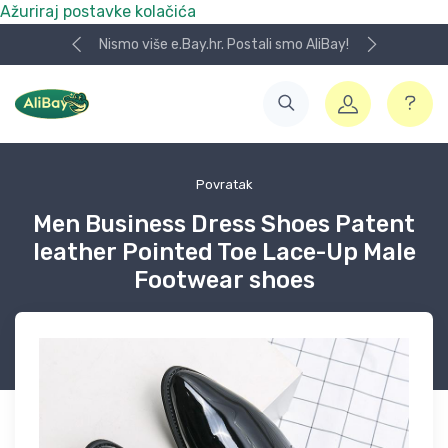
Ažuriraj postavke kolačića
Koristite naša skladišta u UK, USA i DE.
Povratak
Men Business Dress Shoes Patent
leather Pointed Toe Lace-Up Male
Footwear shoes