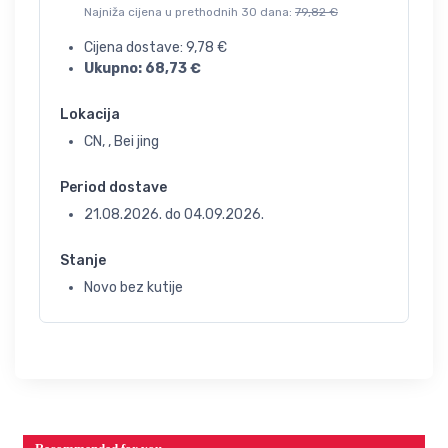
Najniža cijena u prethodnih 30 dana:
79,82
€
Cijena dostave:
9,78
€
Ukupno:
68,73
€
Lokacija
CN, , Bei jing
Period dostave
21.08.2026.
do
04.09.2026.
Stanje
Novo bez kutije