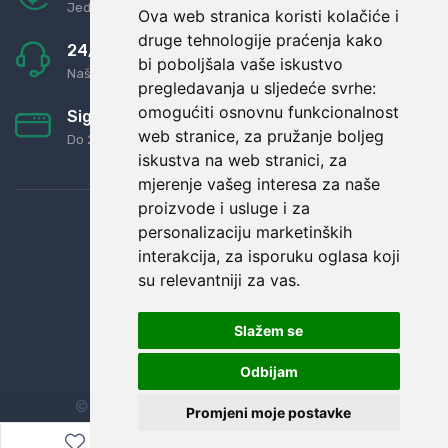
Jednostavno pravilo: Roba za novac
Ova web stranica koristi kolačiće i
druge tehnologije praćenja kako
24/7 odlična podrška
bi poboljšala vaše iskustvo
Naši agenti uvijek na raspolaganju
pregledavanja u sljedeće svrhe:
omogućiti osnovnu funkcionalnost
Sigurno obročno plaćanje
web stranice
,
za pružanje boljeg
Do 24 rata bez kamata
iskustva na web stranici
,
za
mjerenje vašeg interesa za naše
proizvode i usluge i za
personalizaciju marketinških
interakcija
,
za isporuku oglasa koji
su relevantniji za vas
.
Slažem se
Odbijam
© Sva prava zadržana.
Dopi grupa d.o.o.
Promjeni moje postavke