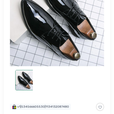
v1|534566605530|1134132087480