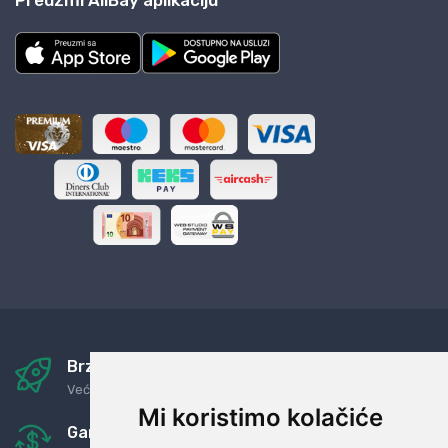
Preuzmi AliBay aplikaciju
Brza i sigurna dostava
Već za nekoliko dana kod vas
Mi koristimo kolačiće
Garancija u povrat novaca