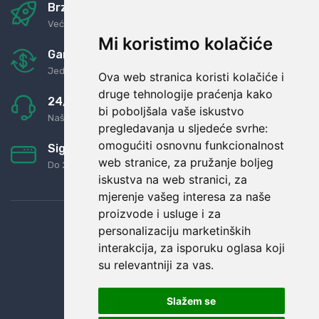
Brza i sigurna dostava
Već za nekoliko dana kod vas
Mi koristimo kolačiće
Garancija u povrat novaca
Jednostavno pravilo: Roba za novac
Ova web stranica koristi kolačiće i
druge tehnologije praćenja kako
24/7 odlična podrška
bi poboljšala vaše iskustvo
Naši agenti uvijek na raspolaganju
pregledavanja u sljedeće svrhe:
omogućiti osnovnu funkcionalnost
Sigurno obročno plaćanje
web stranice
,
za pružanje boljeg
Do 24 rata bez kamata
iskustva na web stranici
,
za
mjerenje vašeg interesa za naše
proizvode i usluge i za
personalizaciju marketinških
interakcija
,
za isporuku oglasa koji
su relevantniji za vas
.
Slažem se