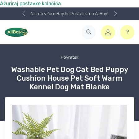
Ažuriraj postavke kolačića
Koristite naša skladišta u UK, USA i DE.
Povratak
Washable Pet Dog Cat Bed Puppy
Cushion House Pet Soft Warm
Kennel Dog Mat Blanke