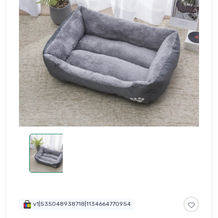
v1|535048938718|1134664770954