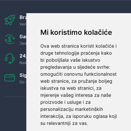
Brza i sigurna dostava
Već za nekoliko dana kod vas
Mi koristimo kolačiće
Garancija u povrat novaca
Jednostavno pravilo: Roba za novac
Ova web stranica koristi kolačiće i
druge tehnologije praćenja kako
24/7 odlična podrška
bi poboljšala vaše iskustvo
Naši agenti uvijek na raspolaganju
pregledavanja u sljedeće svrhe:
omogućiti osnovnu funkcionalnost
Sigurno obročno plaćanje
web stranice
,
za pružanje boljeg
Do 24 rata bez kamata
iskustva na web stranici
,
za
mjerenje vašeg interesa za naše
proizvode i usluge i za
personalizaciju marketinških
interakcija
,
za isporuku oglasa koji
su relevantniji za vas
.