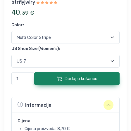
btrflyjwlry
40
,
39
€
Color
:
US Shoe Size (Women's)
:
Dodaj u košaricu
Informacije
Cijena
Cijena proizvoda:
8,70
€