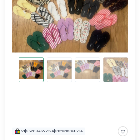
v1|552804392124|5121018860214