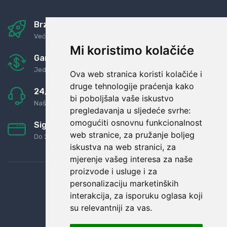
Brza i sigurna dostava
Već za nekoliko dana kod vas
Mi koristimo kolačiće
Garancija u povrat novaca
Jednostavno pravilo: Roba za novac
Ova web stranica koristi kolačiće i
druge tehnologije praćenja kako
24/7 odlična podrška
bi poboljšala vaše iskustvo
Naši agenti uvijek na raspolaganju
pregledavanja u sljedeće svrhe:
omogućiti osnovnu funkcionalnost
Sigurno obročno plaćanje
web stranice
,
za pružanje boljeg
Do 24 rata bez kamata
iskustva na web stranici
,
za
mjerenje vašeg interesa za naše
proizvode i usluge i za
personalizaciju marketinških
interakcija
,
za isporuku oglasa koji
su relevantniji za vas
.