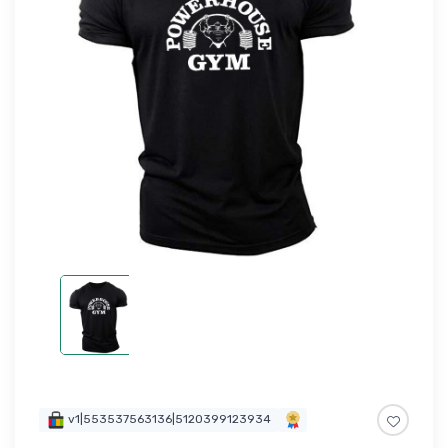
v1|553537563136|5120399123934