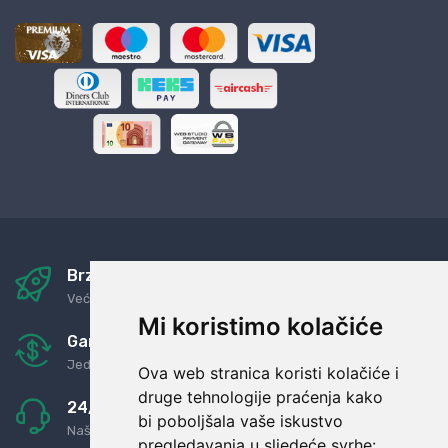
Brza i sigurna dostava
Već za nekoliko dana kod vas
Mi koristimo kolačiće
Garancija u povrat novaca
Jednostavno pravilo: Roba za novac
Ova web stranica koristi kolačiće i
druge tehnologije praćenja kako
24/7 odlična podrška
bi poboljšala vaše iskustvo
Naši agenti uvijek na raspolaganju
pregledavanja u sljedeće svrhe: