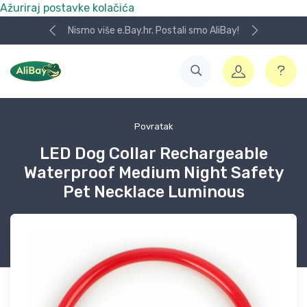
Ažuriraj postavke kolačića
Nismo više e.Bay.hr. Postali smo AliBay!
Povratak
LED Dog Collar Rechargeable
Waterproof Medium Night Safety
Pet Necklace Luminous