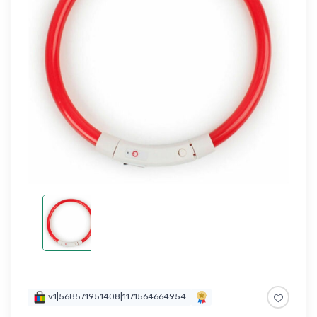
v1|568571951408|1171564664954