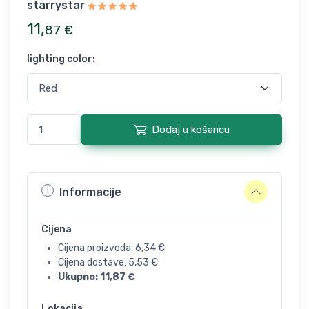
starrystar
11
,
87
€
lighting color
:
Dodaj u košaricu
Informacije
Cijena
Cijena proizvoda:
6,34
€
Cijena dostave:
5,53
€
Ukupno:
11,87
€
Lokacija