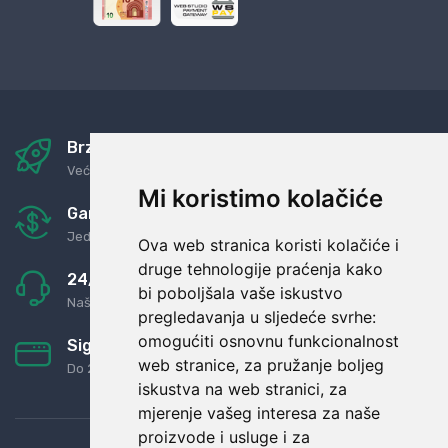
Brza i sigurna dostava
Već za nekoliko dana kod vas
Mi koristimo kolačiće
Garancija u povrat novaca
Jednostavno pravilo: Roba za novac
Ova web stranica koristi kolačiće i
druge tehnologije praćenja kako
24/7 odlična podrška
bi poboljšala vaše iskustvo
Naši agenti uvijek na raspolaganju
pregledavanja u sljedeće svrhe:
omogućiti osnovnu funkcionalnost
Sigurno obročno plaćanje
web stranice
,
za pružanje boljeg
Do 24 rata bez kamata
iskustva na web stranici
,
za
mjerenje vašeg interesa za naše
proizvode i usluge i za