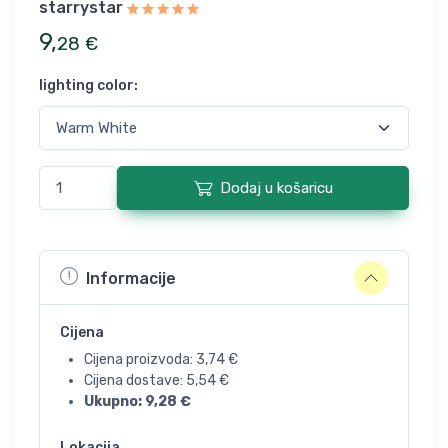
starrystar
9
,
28
€
lighting color
:
Dodaj u košaricu
Informacije
Cijena
Cijena proizvoda:
3,74
€
Cijena dostave:
5,54
€
Ukupno:
9,28
€
Lokacija