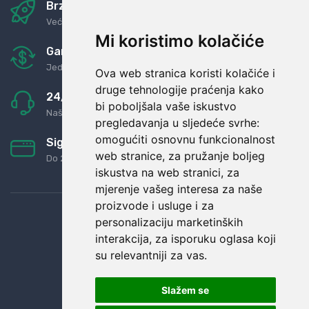
Brza i sigurna dostava
Već za nekoliko dana kod vas
Mi koristimo kolačiće
Garancija u povrat novaca
Jednostavno pravilo: Roba za novac
Ova web stranica koristi kolačiće i
druge tehnologije praćenja kako
24/7 odlična podrška
bi poboljšala vaše iskustvo
Naši agenti uvijek na raspolaganju
pregledavanja u sljedeće svrhe:
omogućiti osnovnu funkcionalnost
Sigurno obročno plaćanje
web stranice
,
za pružanje boljeg
Do 24 rata bez kamata
iskustva na web stranici
,
za
mjerenje vašeg interesa za naše
proizvode i usluge i za
personalizaciju marketinških
interakcija
,
za isporuku oglasa koji
su relevantniji za vas
.
Slažem se