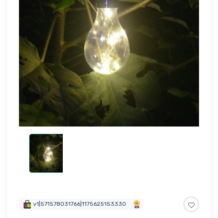
v1|571578031766|1175625153330