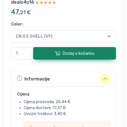
dealz4u16
47
,
21
€
Color
:
Dodaj u košaricu
Informacije
Cijena
Cijena proizvoda:
26,44
€
Cijena dostave:
17,37
€
Uvozni troškovi:
3,40
€