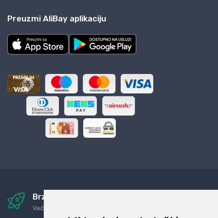
Preuzmi AliBay aplikaciju
Brza i sigurna dostava
Već za nekoliko dana kod vas