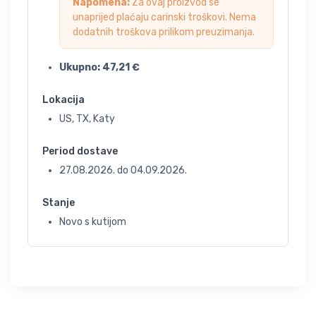
Napomena:
Za ovaj proizvod se
unaprijed plaćaju carinski troškovi. Nema
dodatnih troškova prilikom preuzimanja.
Ukupno:
47,21
€
Lokacija
US, TX, Katy
Period dostave
27.08.2026.
do
04.09.2026.
Stanje
Novo s kutijom