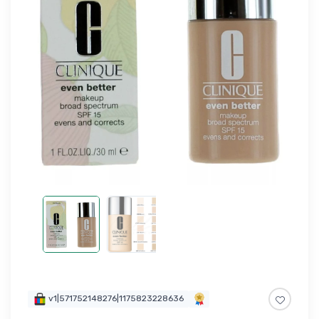
v1|571752148276|1175823228636