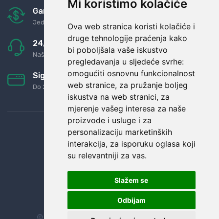
Mi koristimo kolačiće
Garancija u povrat novaca
Jednostavno pravilo: Roba za novac
Ova web stranica koristi kolačiće i
druge tehnologije praćenja kako
24/7 odlična podrška
bi poboljšala vaše iskustvo
Naši agenti uvijek na raspolaganju
pregledavanja u sljedeće svrhe:
omogućiti osnovnu funkcionalnost
Sigurno obročno plaćanje
web stranice
,
za pružanje boljeg
Do 24 rata bez kamata
iskustva na web stranici
,
za
mjerenje vašeg interesa za naše
proizvode i usluge i za
personalizaciju marketinških
interakcija
,
za isporuku oglasa koji
su relevantniji za vas
.
Slažem se
Odbijam
© Sva prava zadržana.
Dopi grupa d.o.o.