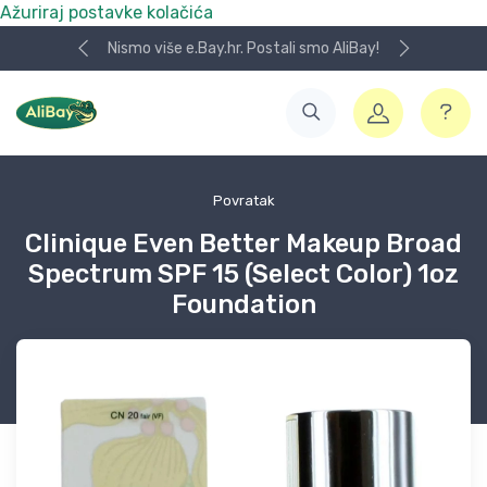
Ažuriraj postavke kolačića
Nismo više e.Bay.hr. Postali smo AliBay!
Povratak
Clinique Even Better Makeup Broad
Spectrum SPF 15 (Select Color) 1oz
Foundation