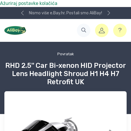
Ažuriraj postavke kolačića
Nismo više e.Bay.hr. Postali smo AliBay!
Povratak
RHD 2.5'' Car Bi-xenon HID Projector
Lens Headlight Shroud H1 H4 H7
Retrofit UK