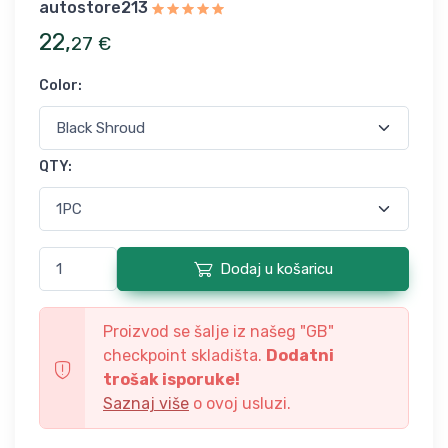
autostore213
22
,
27
€
Color
:
QTY
:
Dodaj u košaricu
Proizvod se šalje iz našeg "
GB
"
checkpoint skladišta.
Dodatni
trošak isporuke!
Saznaj više
o ovoj usluzi.