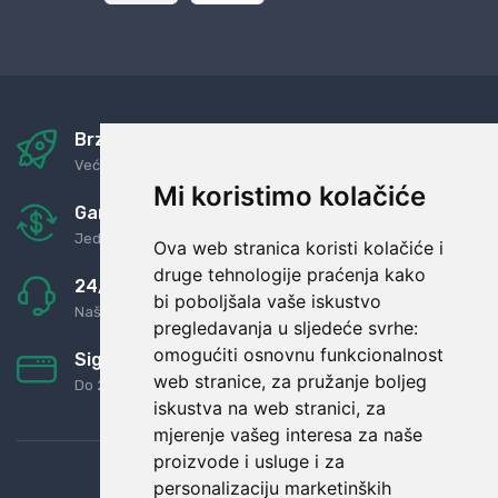
Brza i sigurna dostava
Već za nekoliko dana kod vas
Mi koristimo kolačiće
Garancija u povrat novaca
Jednostavno pravilo: Roba za novac
Ova web stranica koristi kolačiće i
druge tehnologije praćenja kako
24/7 odlična podrška
bi poboljšala vaše iskustvo
Naši agenti uvijek na raspolaganju
pregledavanja u sljedeće svrhe:
omogućiti osnovnu funkcionalnost
Sigurno obročno plaćanje
web stranice
,
za pružanje boljeg
Do 24 rata bez kamata
iskustva na web stranici
,
za
mjerenje vašeg interesa za naše
proizvode i usluge i za
personalizaciju marketinških