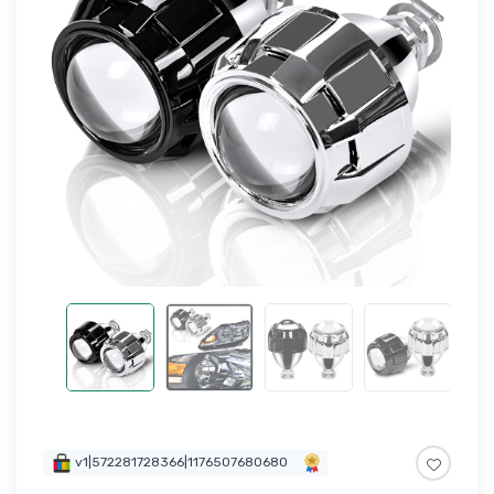
v1|572281728366|1176507680680