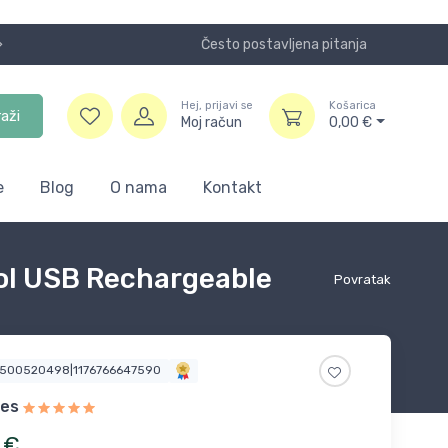
Često postavljena pitanja
Koristite
Hej, prijavi se
Košarica
raži
Moj račun
0,00
€
e
Blog
O nama
Kontakt
ool USB Rechargeable
Povratak
2500520498|1176766647590
ves
€