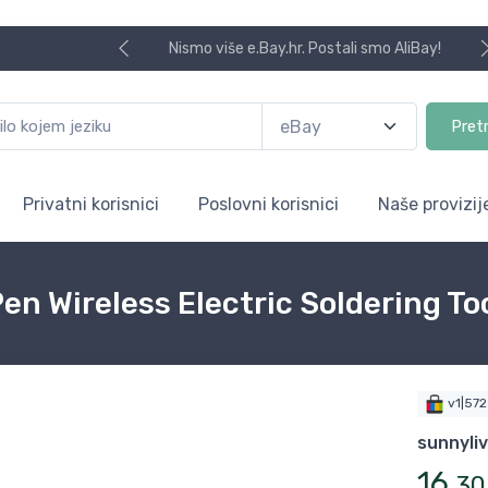
Nismo više e.Bay.hr. Postali smo AliBay!
Pret
Privatni korisnici
Poslovni korisnici
Naše provizij
en Wireless Electric Soldering T
v1|57
sunnyli
16
,
30