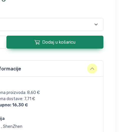
Dodaj u košaricu
formacije
ena proizvoda:
8,60
€
jena dostave:
7,71
€
upno:
16,30
€
ija
, , ShenZhen