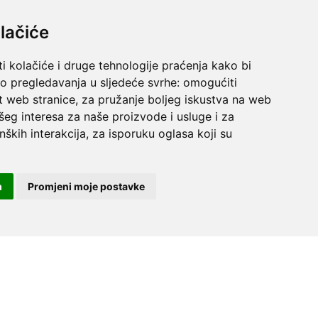
lačiće
i kolačiće i druge tehnologije praćenja kako bi
vo pregledavanja u sljedeće svrhe:
omogućiti
t web stranice
,
za pružanje boljeg iskustva na web
šeg interesa za naše proizvode i usluge i za
nških interakcija
,
za isporuku oglasa koji su
m
Promjeni moje postavke