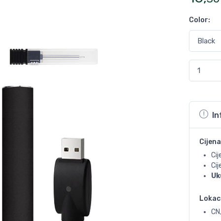
Color
:
In
Cijena
Cij
Ci
Uk
Lokac
CN