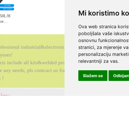
Mi koristimo ko
Ova web stranica korist
poboljšala vaše iskust
osnovnu funkcionalnos
stranici
,
za mjerenje va
personalizaciju marketi
relevantniji za vas
.
Slažem se
Odbija