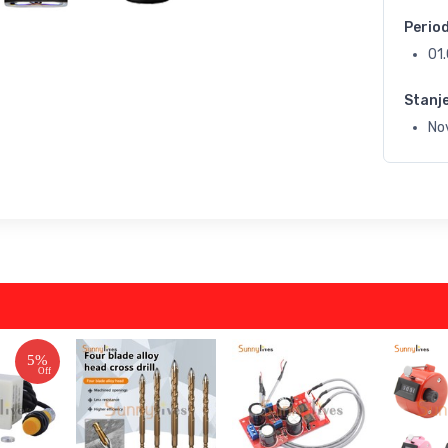
Perio
01
Stanj
No