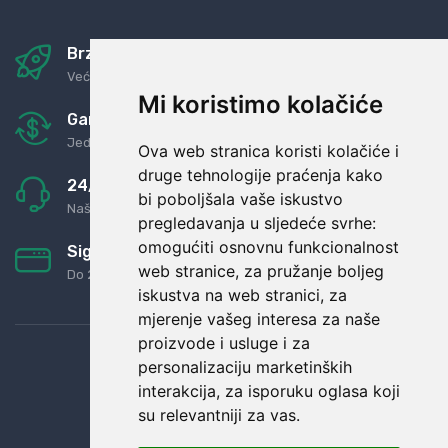
Brza i sigurna dostava
Već za nekoliko dana kod vas
Mi koristimo kolačiće
Garancija u povrat novaca
Jednostavno pravilo: Roba za novac
Ova web stranica koristi kolačiće i
druge tehnologije praćenja kako
24/7 odlična podrška
bi poboljšala vaše iskustvo
Naši agenti uvijek na raspolaganju
pregledavanja u sljedeće svrhe:
omogućiti osnovnu funkcionalnost
Sigurno obročno plaćanje
web stranice
,
za pružanje boljeg
Do 24 rata bez kamata
iskustva na web stranici
,
za
mjerenje vašeg interesa za naše
proizvode i usluge i za
personalizaciju marketinških
interakcija
,
za isporuku oglasa koji
su relevantniji za vas
.