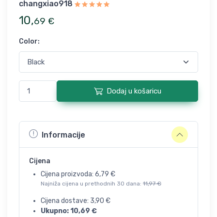
changxiao918
10
,
69
€
Color
:
Dodaj u košaricu
Informacije
Cijena
Cijena proizvoda:
6,79
€
Najniža cijena u prethodnih 30 dana:
11,97
€
Cijena dostave:
3,90
€
Ukupno:
10,69
€