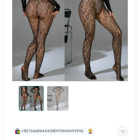
v1|573628643438|1177690097992