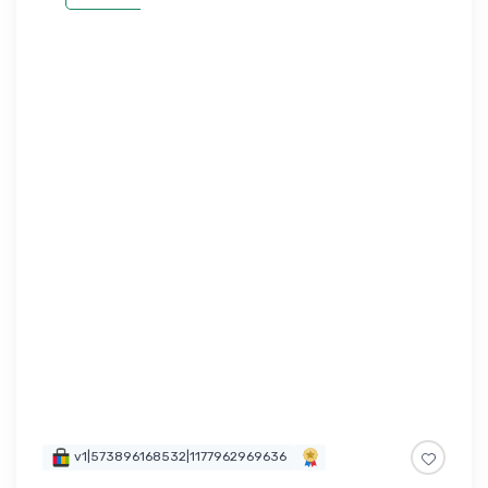
v1|573896168532|1177962969636