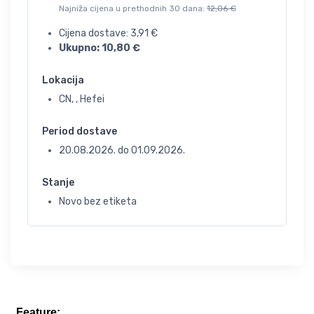
Najniža cijena u prethodnih 30 dana:
12,06
€
Cijena dostave:
3,91
€
Ukupno:
10,80
€
Lokacija
CN, , Hefei
Period dostave
20.08.2026.
do
01.09.2026.
Stanje
Novo bez etiketa