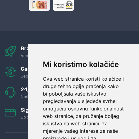
Brza i sigurna dostava
Već za nekoliko dana kod vas
Mi koristimo kolačiće
Garancija u povrat novaca
Jednostavno pravilo: Roba za novac
Ova web stranica koristi kolačiće i
druge tehnologije praćenja kako
24/7 odlična podrška
bi poboljšala vaše iskustvo
Naši agenti uvijek na raspolaganju
pregledavanja u sljedeće svrhe:
omogućiti osnovnu funkcionalnost
Sigurno obročno plaćanje
web stranice
,
za pružanje boljeg
Do 24 rata bez kamata
iskustva na web stranici
,
za
mjerenje vašeg interesa za naše
proizvode i usluge i za