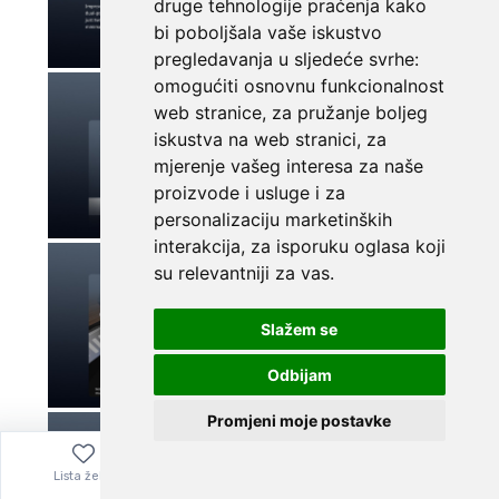
druge tehnologije praćenja kako
bi poboljšala vaše iskustvo
pregledavanja u sljedeće svrhe:
omogućiti osnovnu funkcionalnost
web stranice
,
za pružanje boljeg
iskustva na web stranici
,
za
mjerenje vašeg interesa za naše
proizvode i usluge i za
personalizaciju marketinških
interakcija
,
za isporuku oglasa koji
su relevantniji za vas
.
Slažem se
Odbijam
Promjeni moje postavke
Lista želja
Izbornik
0,00
€