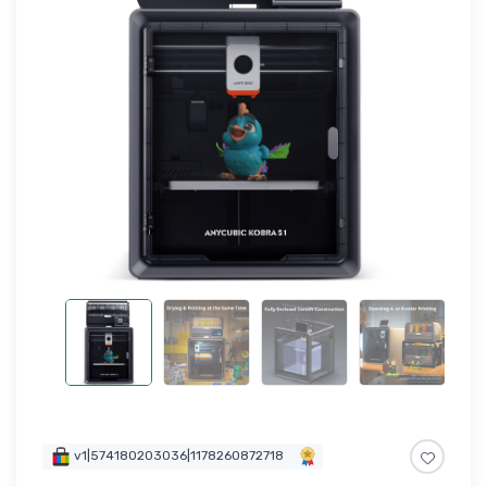
v1|574180203036|1178260872718