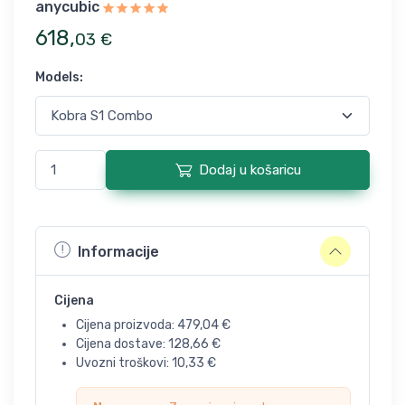
anycubic
618
,
03
€
Models
:
Dodaj u košaricu
Informacije
Cijena
Cijena proizvoda:
479,04
€
Cijena dostave:
128,66
€
Uvozni troškovi:
10,33
€