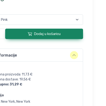
Dodaj u košaricu
formacije
ena proizvoda:
11,73
€
jena dostave:
19,56
€
upno:
31,29
€
ija
, New York, New York