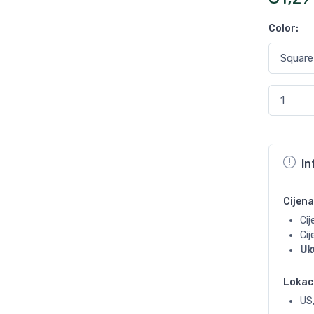
Color
:
In
Cijena
Cij
Ci
Uk
Lokac
US