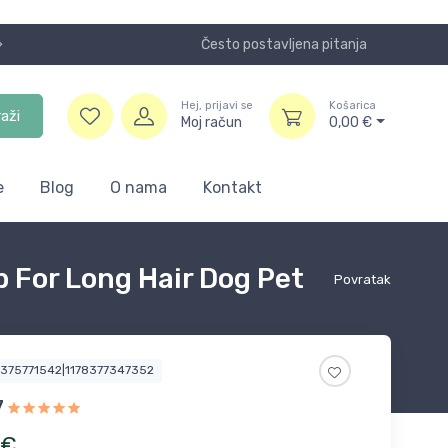
Često postavljena pitanja
Koristite
Hej, prijavi se
Košarica
raži
Moj račun
0,00
€
e
Blog
O nama
Kontakt
 For Long Hair Dog Pet
Povratak
4375771542|1178377347352
7
€