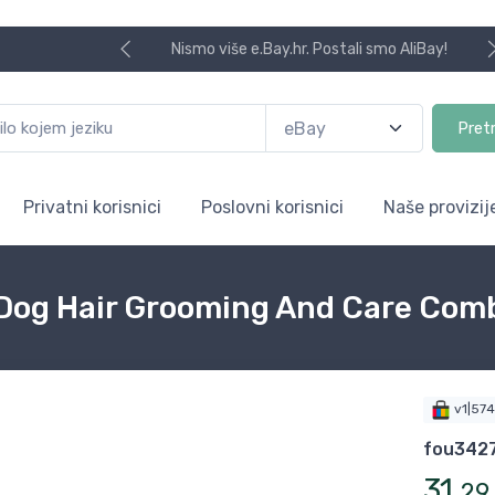
Nismo više e.Bay.hr. Postali smo AliBay!
Pret
Privatni korisnici
Poslovni korisnici
Naše provizij
Dog Hair Grooming And Care Comb
v1|57
fou342
31
,
29