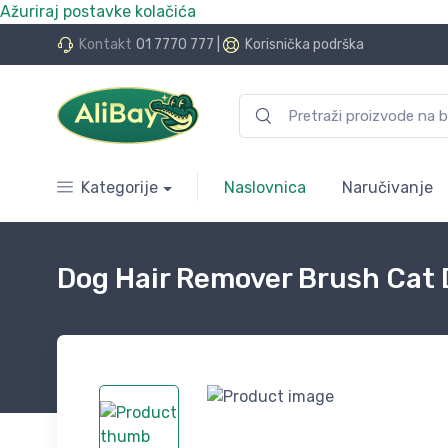
Ažuriraj postavke kolačića
do 24 rate bez kamata
Kontakt
01 7770 777
|
Korisnička podrška
Kategorije
Naslovnica
Naručivanje
Dog Hair Remover Brush Cat 