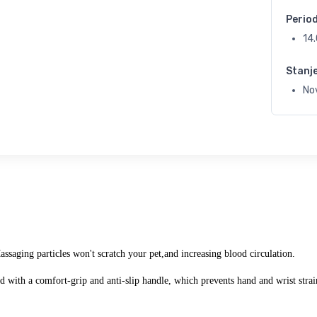
Perio
14
Stanj
No