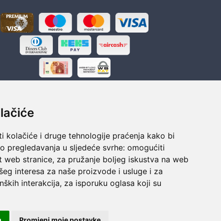
lačiće
i kolačiće i druge tehnologije praćenja kako bi
ka
Sigurno obročno plaćanje
vo pregledavanja u sljedeće svrhe:
omogućiti
polaganju
Do 24 rata bez kamata
t web stranice
,
za pružanje boljeg iskustva na web
šeg interesa za naše proizvode i usluge i za
nških interakcija
,
za isporuku oglasa koji su
m
Promjeni moje postavke