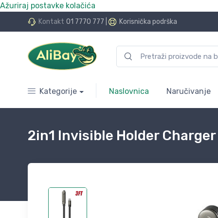
Ažuriraj postavke kolačića
do 24 rate bez kamata
Kontakt
01 7770 777
|
Korisnička podrška
Kategorije
Naslovnica
Naručivanje
2in1 Invisible Holder Charg