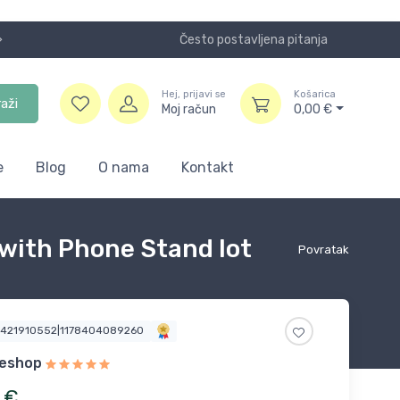
Često postavljena pitanja
Koristite
Hej, prijavi se
Košarica
raži
Moj račun
0,00
€
e
Blog
O nama
Kontakt
 with Phone Stand lot
Povratak
4421910552|1178404089260
ueshop
€