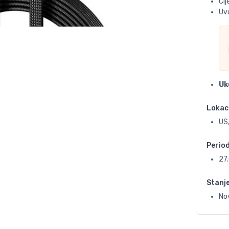
Ci
Uvo
Uk
Lokac
US,
Perio
27
Stanj
No