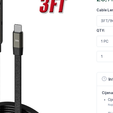
Cable Le
QTY
:
In
Cijena
Cij
Naj