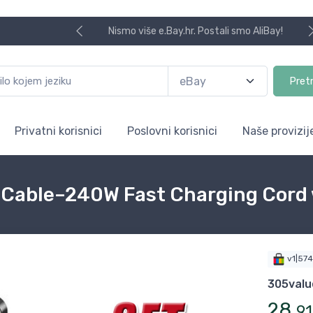
Nismo više e.Bay.hr. Postali smo AliBay!
Pret
Privatni korisnici
Poslovni korisnici
Naše provizij
er Cable–240W Fast Charging Cord
v1|57
305val
28
,
91