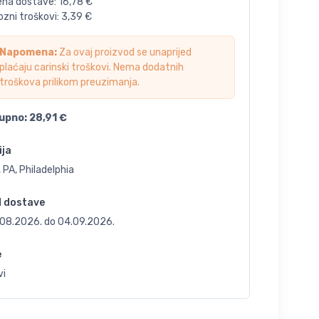
jena dostave:
16,78
€
zni troškovi:
3,39
€
Napomena:
Za ovaj proizvod se unaprijed
plaćaju carinski troškovi. Nema dodatnih
troškova prilikom preuzimanja.
upno:
28,91
€
ija
 PA, Philadelphia
d dostave
.08.2026.
do
04.09.2026.
e
vi