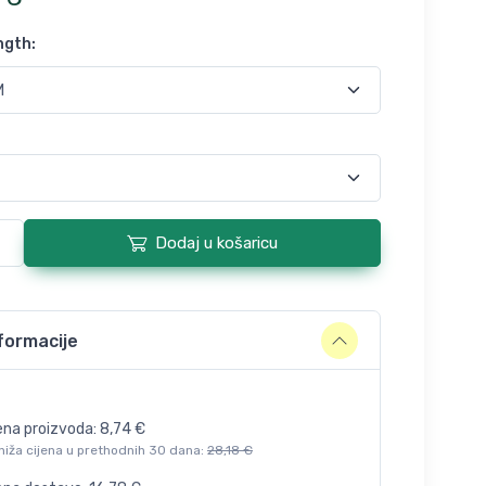
ngth
:
Dodaj u košaricu
formacije
ena proizvoda:
8,74
€
niža cijena u prethodnih 30 dana:
28,18
€