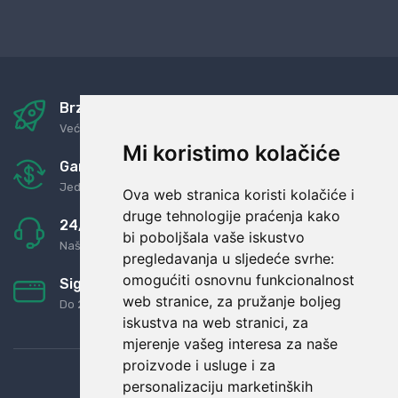
Brza i sigurna dostava
Već za nekoliko dana kod vas
Mi koristimo kolačiće
Garancija u povrat novaca
Jednostavno pravilo: Roba za novac
Ova web stranica koristi kolačiće i
druge tehnologije praćenja kako
24/7 odlična podrška
bi poboljšala vaše iskustvo
Naši agenti uvijek na raspolaganju
pregledavanja u sljedeće svrhe:
omogućiti osnovnu funkcionalnost
Sigurno obročno plaćanje
web stranice
,
za pružanje boljeg
Do 24 rata bez kamata
iskustva na web stranici
,
za
mjerenje vašeg interesa za naše
proizvode i usluge i za
personalizaciju marketinških