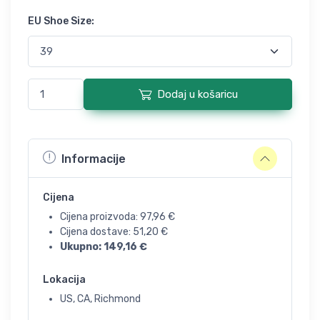
EU Shoe Size
:
Dodaj u košaricu
Informacije
Cijena
Cijena proizvoda:
97,96
€
Cijena dostave:
51,20
€
Ukupno:
149,16
€
Lokacija
US, CA, Richmond