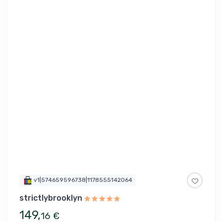
v1|574659596738|1178555142064
strictlybrooklyn
149
,
16
€