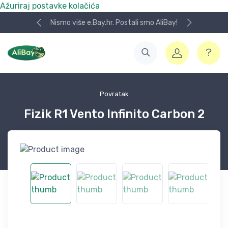
Ažuriraj postavke kolačića
Nismo više e.Bay.hr. Postali smo AliBay!
Povratak
Fizik R1 Vento Infinito Carbon 2