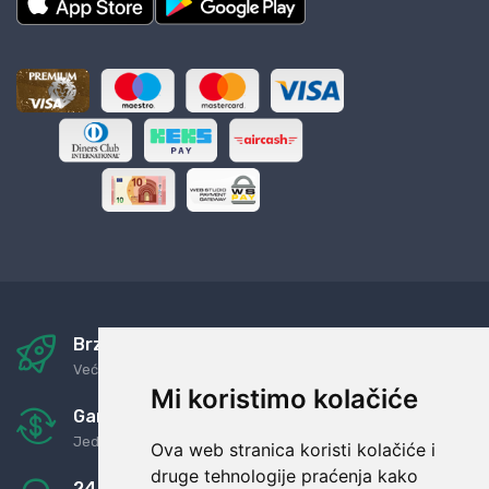
Brza i sigurna dostava
Već za nekoliko dana kod vas
Mi koristimo kolačiće
Garancija u povrat novaca
Jednostavno pravilo: Roba za novac
Ova web stranica koristi kolačiće i
druge tehnologije praćenja kako
24/7 odlična podrška