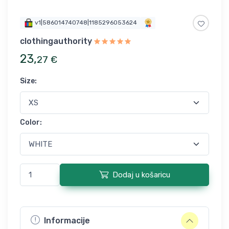
v1|586014740748|1185296053624
clothingauthority
23
,
27
€
Size
:
Color
:
Dodaj u košaricu
Informacije