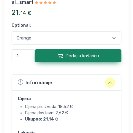
ai_smart
21
,
14
€
Optional
:
Dodaj u košaricu
Informacije
Cijena
Cijena proizvoda:
18,52
€
Cijena dostave:
2,62
€
Ukupno:
21,14
€
Lokacija