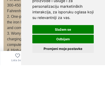
proizvode i usluge i za
personalizaciju marketinških
interakcija
,
za isporuku oglasa koji
su relevantniji za vas
.
Slažem se
Odbijam
Promjeni moje postavke
Lista želja
Izbornik
0,00
€