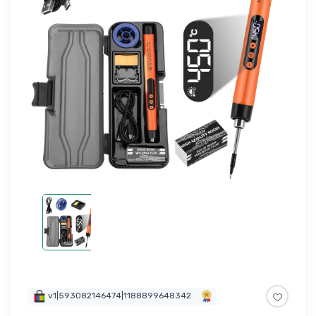
v1|593082146474|1188899648342