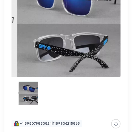
v1|595079850824|1189906215868