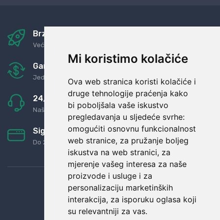
Brza i sigurna dostava
Već za nekoliko dana kod vas
Mi koristimo kolačiće
Garancija u povrat novaca
Jednostavno pravilo: Roba za novac
Ova web stranica koristi kolačiće i
druge tehnologije praćenja kako
24/7 odlična podrška
bi poboljšala vaše iskustvo
Naši agenti uvijek na raspolaganju
pregledavanja u sljedeće svrhe:
omogućiti osnovnu funkcionalnost
Sigurno obročno plaćanje
web stranice
,
za pružanje boljeg
Do 24 rata bez kamata
iskustva na web stranici
,
za
mjerenje vašeg interesa za naše
proizvode i usluge i za
personalizaciju marketinških
interakcija
,
za isporuku oglasa koji
su relevantniji za vas
.